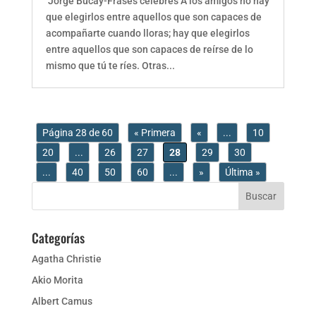
Jorge Bucay-Frases celebres A los amigos no hay
que elegirlos entre aquellos que son capaces de
acompañarte cuando lloras; hay que elegirlos
entre aquellos que son capaces de reírse de lo
mismo que tú te ríes. Otras...
Página 28 de 60
« Primera
«
...
10
20
...
26
27
28
29
30
...
40
50
60
...
»
Última »
Categorías
Agatha Christie
Akio Morita
Albert Camus