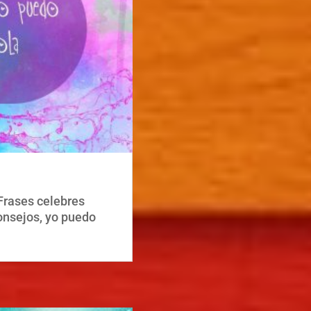
Frases celebres
onsejos, yo puedo