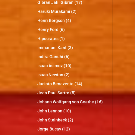
Gibran Jalil Gibran
(17)
Haruki Murakami
(2)
Henri Bergson
(4)
Henry Ford
(6)
Hipocrates
(1)
Immanuel Kant
(3)
Indira Gandhi
(6)
Isaac Asimov
(10)
Isaac Newton
(2)
Jacinto Benavente
(14)
Jean Paul Sartre
(5)
Johann Wolfgang von Goethe
(16)
John Lennon
(10)
John Steinbeck
(2)
Jorge Bucay
(12)