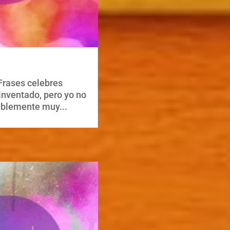
Frases celebres
inventado, pero yo no
siblemente muy...