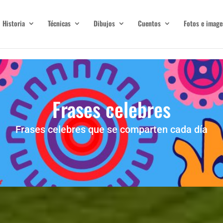
Historia
Técnicas
Dibujos
Cuentos
Fotos e image
Frases celebres
Frases celebres que se comparten cada día