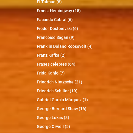
El Talmud
(8)
Ernest Hemingway
(15)
Facundo Cabral
(6)
Fiodor Dostoievski
(6)
Francoise Sagan
(9)
Franklin Delano Roosevelt
(4)
Franz Kafka
(2)
Frases celebres
(64)
Frida Kahlo
(7)
Friedrich Nietzsche
(21)
Friedrich Schiller
(19)
Gabriel García Márquez
(1)
George Bernard Shaw
(16)
George Lukas
(3)
George Orwell
(5)