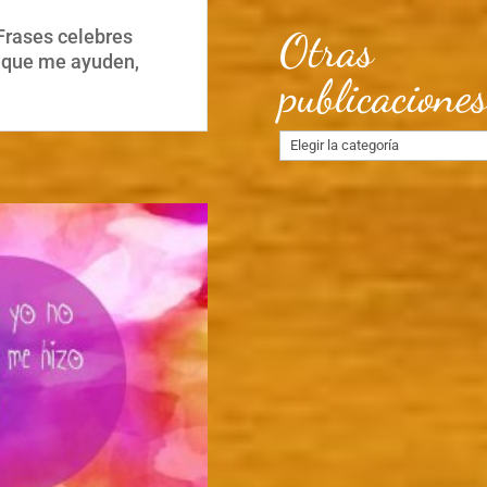
Otras
Frases celebres
a que me ayuden,
publicacione
Otras
publicaciones