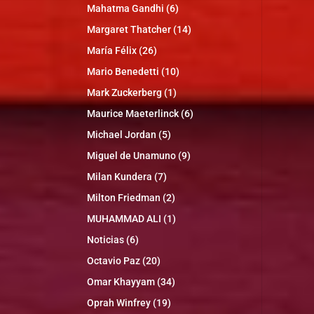
Mahatma Gandhi
(6)
Margaret Thatcher
(14)
María Félix
(26)
Mario Benedetti
(10)
Mark Zuckerberg
(1)
Maurice Maeterlinck
(6)
Michael Jordan
(5)
Miguel de Unamuno
(9)
Milan Kundera
(7)
Milton Friedman
(2)
MUHAMMAD ALI
(1)
Noticias
(6)
Octavio Paz
(20)
Omar Khayyam
(34)
Oprah Winfrey
(19)