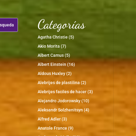
Categorías
Agatha Christie
(5)
Akio Morita
(7)
Albert Camus
(5)
Albert Einstein
(16)
Aldous Huxley
(2)
Alebrijes de plastilina
(2)
Alebrijes faciles de hacer
(3)
Alejandro Jodorowsky
(10)
Aleksandr Solzhenitsyn
(4)
Alfred Adler
(3)
Anatole France
(9)