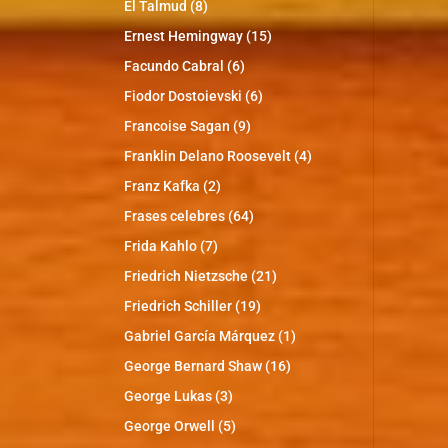
El Talmud
(8)
Ernest Hemingway
(15)
Facundo Cabral
(6)
Fiodor Dostoievski
(6)
Francoise Sagan
(9)
Franklin Delano Roosevelt
(4)
Franz Kafka
(2)
Frases celebres
(64)
Frida Kahlo
(7)
Friedrich Nietzsche
(21)
Friedrich Schiller
(19)
Gabriel García Márquez
(1)
George Bernard Shaw
(16)
George Lukas
(3)
George Orwell
(5)