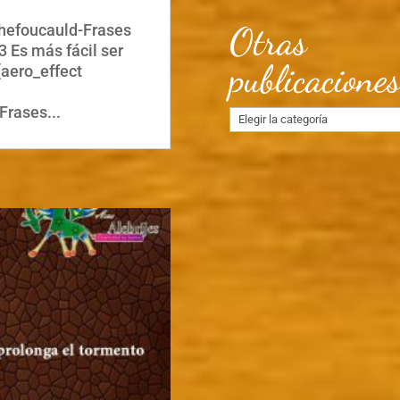
Otras
chefoucauld-Frases
 Es más fácil ser
publicacione
[aero_effect
Frases...
Otras
publicaciones