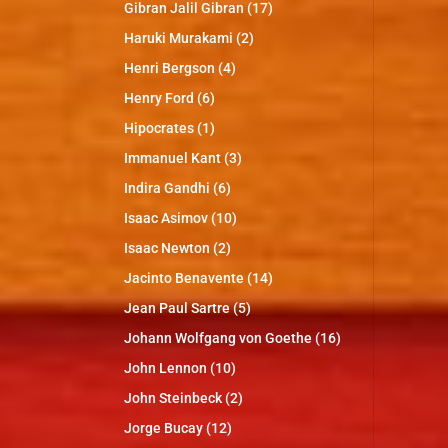
Gibran Jalil Gibran
(17)
Haruki Murakami
(2)
Henri Bergson
(4)
Henry Ford
(6)
Hipocrates
(1)
Immanuel Kant
(3)
Indira Gandhi
(6)
Isaac Asimov
(10)
Isaac Newton
(2)
Jacinto Benavente
(14)
Jean Paul Sartre
(5)
Johann Wolfgang von Goethe
(16)
John Lennon
(10)
John Steinbeck
(2)
Jorge Bucay
(12)