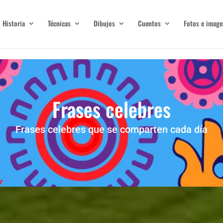
Historia
Técnicas
Dibujos
Cuentos
Fotos e image
Frases celebres
Frases celebres que se comparten cada día