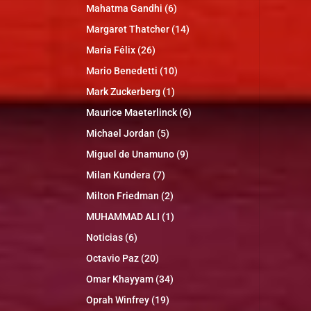
Mahatma Gandhi
(6)
Margaret Thatcher
(14)
María Félix
(26)
Mario Benedetti
(10)
Mark Zuckerberg
(1)
Maurice Maeterlinck
(6)
Michael Jordan
(5)
Miguel de Unamuno
(9)
Milan Kundera
(7)
Milton Friedman
(2)
MUHAMMAD ALI
(1)
Noticias
(6)
Octavio Paz
(20)
Omar Khayyam
(34)
Oprah Winfrey
(19)