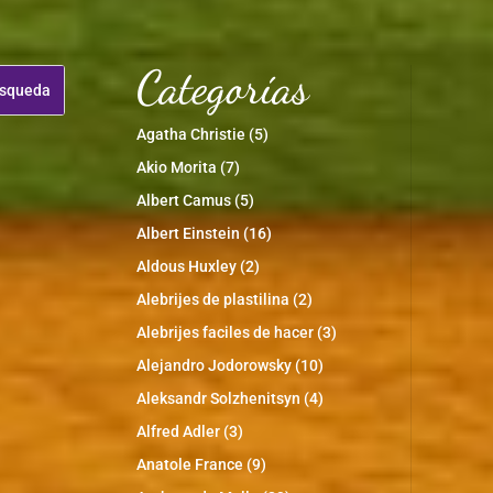
Categorías
Agatha Christie
(5)
Akio Morita
(7)
Albert Camus
(5)
Albert Einstein
(16)
Aldous Huxley
(2)
Alebrijes de plastilina
(2)
Alebrijes faciles de hacer
(3)
Alejandro Jodorowsky
(10)
Aleksandr Solzhenitsyn
(4)
Alfred Adler
(3)
Anatole France
(9)