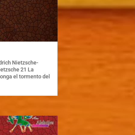
drich Nietzsche-
ietzsche 21 La
longa el tormento del