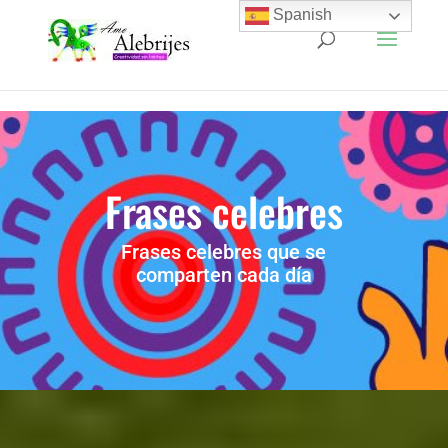
Spanish
Frases celebres
Frases celebres que se
comparten cada día