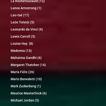
La Rochefoucauld
(12)
Lance Armstrong
(1)
Lao-tsé
(17)
León Tolstói
(5)
Leonardo da Vinci
(9)
Lewis Carroll
(5)
Louise Hay
(8)
Madonna
(13)
Mahatma Gandhi
(6)
Margaret Thatcher
(14)
María Félix
(26)
Mario Benedetti
(10)
Mark Zuckerberg
(1)
Maurice Maeterlinck
(6)
Michael Jordan
(5)