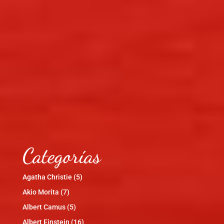
Categorías
Agatha Christie
(5)
Akio Morita
(7)
Albert Camus
(5)
Albert Einstein
(16)