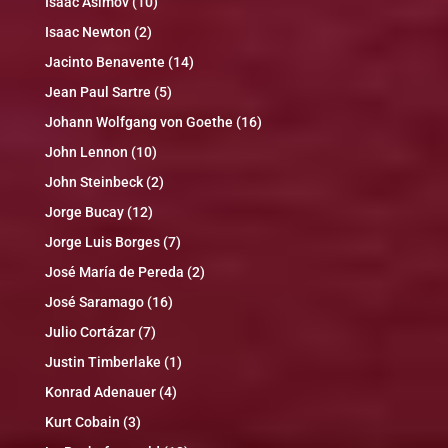
Isaac Asimov
(10)
Isaac Newton
(2)
Jacinto Benavente
(14)
Jean Paul Sartre
(5)
Johann Wolfgang von Goethe
(16)
John Lennon
(10)
John Steinbeck
(2)
Jorge Bucay
(12)
Jorge Luis Borges
(7)
José María de Pereda
(2)
José Saramago
(16)
Julio Cortázar
(7)
Justin Timberlake
(1)
Konrad Adenauer
(4)
Kurt Cobain
(3)