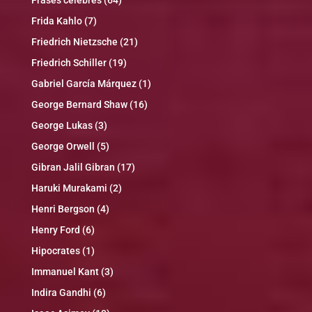
Frida Kahlo
(7)
Friedrich Nietzsche
(21)
Friedrich Schiller
(19)
Gabriel García Márquez
(1)
George Bernard Shaw
(16)
George Lukas
(3)
George Orwell
(5)
Gibran Jalil Gibran
(17)
Haruki Murakami
(2)
Henri Bergson
(4)
Henry Ford
(6)
Hipocrates
(1)
Immanuel Kant
(3)
Indira Gandhi
(6)