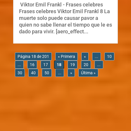
Viktor Emil Frankl - Frases celebres
Frases celebres Viktor Emil Frankl 8 La
muerte solo puede causar pavor a
quien no sabe llenar el tiempo que le es
dado para vivir. [aero_effect...
Página 18 de 201
« Primera
«
...
10
...
16
17
18
19
20
...
30
40
50
...
»
Última »