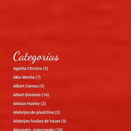
Categorías
Agatha Christie
(5)
Akio Morita
(7)
Albert Camus
(5)
Albert Einstein
(16)
Aldous Huxley
(2)
Alebrijes de plastilina
(2)
Alebrijes faciles de hacer
(3)
Alejandro Jodorowsky
(10)