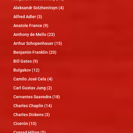
Aleksandr Solzhenitsyn
(4)
Alfred Adler
(3)
Anatole France
(9)
Anthony de Mello
(23)
Arthur Schopenhauer
(15)
Benjamin Franklin
(20)
Bill Gates
(9)
Bulgakov
(12)
Camilo José Cela
(4)
Carl Gustav Jung
(2)
Cervantes Saavedra
(18)
Charles Chaplin
(14)
Charles Dickens
(3)
Cicerón
(10)
Conrad Hilton
(5)