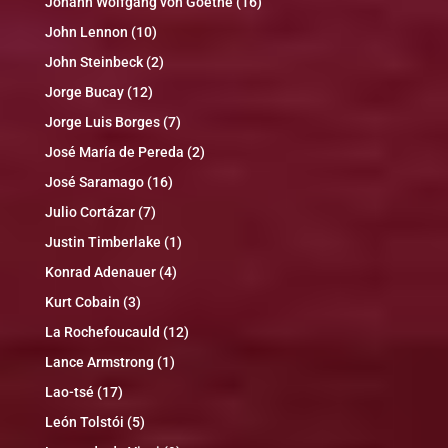
Johann Wolfgang von Goethe
(16)
John Lennon
(10)
John Steinbeck
(2)
Jorge Bucay
(12)
Jorge Luis Borges
(7)
José María de Pereda
(2)
José Saramago
(16)
Julio Cortázar
(7)
Justin Timberlake
(1)
Konrad Adenauer
(4)
Kurt Cobain
(3)
La Rochefoucauld
(12)
Lance Armstrong
(1)
Lao-tsé
(17)
León Tolstói
(5)