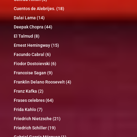
Cuentos de Alebrijes.
(18)
Dalai Lama
(14)
Deepak Chopra
(44)
El Talmud
(8)
Ernest Hemingway
(15)
Facundo Cabral
(6)
Fiodor Dostoievski
(6)
Francoise Sagan
(9)
Franklin Delano Roosevelt
(4)
Franz Kafka
(2)
Frases celebres
(64)
Frida Kahlo
(7)
Friedrich Nietzsche
(21)
Friedrich Schiller
(19)
Gabriel García Márquez
(1)