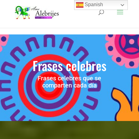
Spanish
Frases celebres
Frases celebres que se
comparten cada día