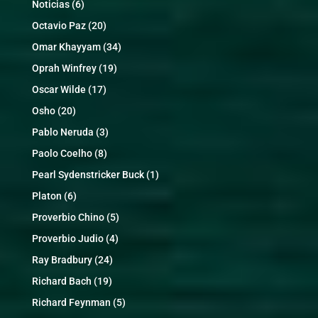
Noticias
(6)
Octavio Paz
(20)
Omar Khayyam
(34)
Oprah Winfrey
(19)
Oscar Wilde
(17)
Osho
(20)
Pablo Neruda
(3)
Paolo Coelho
(8)
Pearl Sydenstricker Buck
(1)
Platon
(6)
Proverbio Chino
(5)
Proverbio Judio
(4)
Ray Bradbury
(24)
Richard Bach
(19)
Richard Feynman
(5)