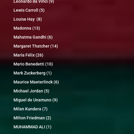
Leonardo da Vinci
(9)
Lewis Carroll
(5)
Louise Hay
(8)
Madonna
(13)
Mahatma Gandhi
(6)
Margaret Thatcher
(14)
María Félix
(26)
Mario Benedetti
(10)
Mark Zuckerberg
(1)
Maurice Maeterlinck
(6)
Michael Jordan
(5)
Miguel de Unamuno
(9)
Milan Kundera
(7)
Milton Friedman
(2)
MUHAMMAD ALI
(1)