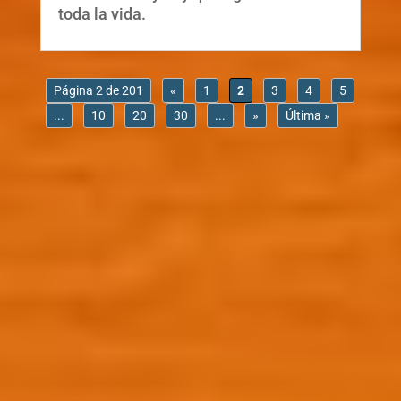
toda la vida.
Página 2 de 201
«
1
2
3
4
5
...
10
20
30
...
»
Última »