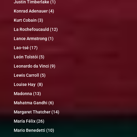
Justin Timberlake
(1)
Konrad Adenauer
(4)
Kurt Cobain
(3)
La Rochefoucauld
(12)
Lance Armstrong
(1)
Lao-tsé
(17)
León Tolstói
(5)
Leonardo da Vinci
(9)
Lewis Carroll
(5)
Louise Hay
(8)
Madonna
(13)
Mahatma Gandhi
(6)
Margaret Thatcher
(14)
María Félix
(26)
Mario Benedetti
(10)