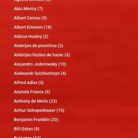
Akio Morita
(7)
Albert Camus
(5)
Albert Einstein
(16)
Aldous Huxley
(2)
Alebrijes de plastilina
(2)
Alebrijes faciles de hacer
(3)
Alejandro Jodorowsky
(10)
Aleksandr Solzhenitsyn
(4)
Alfred Adler
(3)
Anatole France
(9)
Anthony de Mello
(23)
Arthur Schopenhauer
(15)
Benjamin Franklin
(20)
Bill Gates
(9)
Bulgakov
(12)