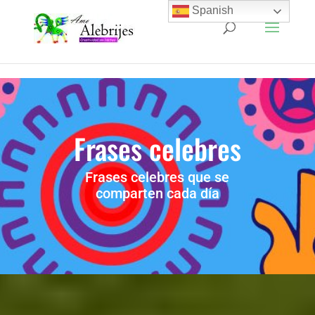
Spanish
Frases celebres
Frases celebres que se
comparten cada día