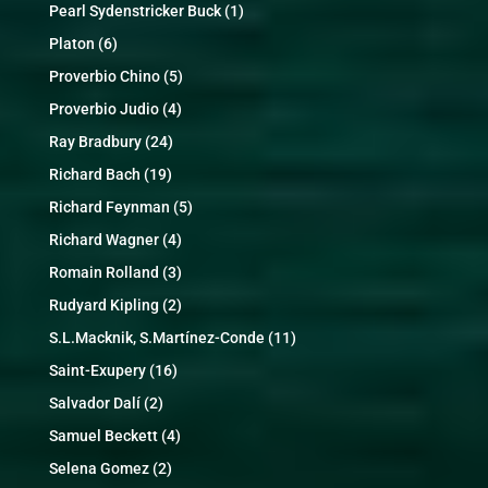
Pearl Sydenstricker Buck
(1)
Platon
(6)
Proverbio Chino
(5)
Proverbio Judio
(4)
Ray Bradbury
(24)
Richard Bach
(19)
Richard Feynman
(5)
Richard Wagner
(4)
Romain Rolland
(3)
Rudyard Kipling
(2)
S.L.Macknik, S.Martínez-Conde
(11)
Saint-Exupery
(16)
Salvador Dalí
(2)
Samuel Beckett
(4)
Selena Gomez
(2)