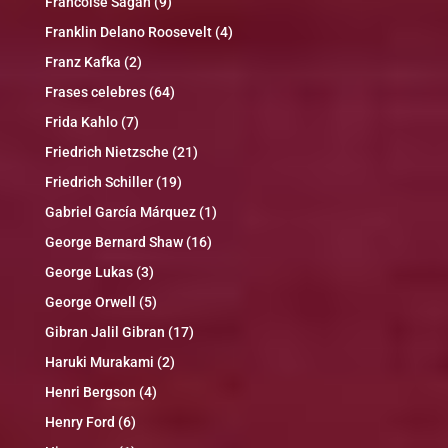
Francoise Sagan
(9)
Franklin Delano Roosevelt
(4)
Franz Kafka
(2)
Frases celebres
(64)
Frida Kahlo
(7)
Friedrich Nietzsche
(21)
Friedrich Schiller
(19)
Gabriel García Márquez
(1)
George Bernard Shaw
(16)
George Lukas
(3)
George Orwell
(5)
Gibran Jalil Gibran
(17)
Haruki Murakami
(2)
Henri Bergson
(4)
Henry Ford
(6)