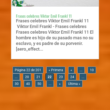
Frases celebres Viktor Emil Frankl 11
Frases celebres Viktor Emil Frankl 11
Viktor Emil Frankl - Frases celebres
Frases celebres Viktor Emil Frankl 11 El
hombre es hijo de su pasado mas no su
esclavo, y es padre de su porvenir.
[aero_effect...
Página 22 de 201
« Primera
«
...
10
...
20
21
22
23
24
...
30
40
50
...
»
Última »