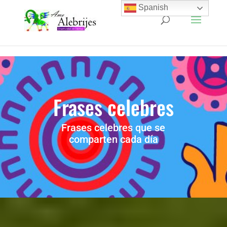
Spanish
Frases celebres
Frases celebres que se
comparten cada día