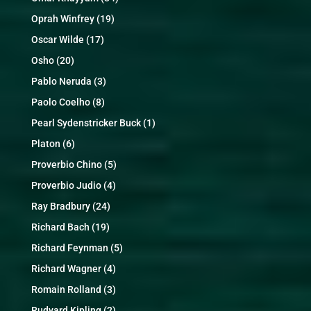
Oprah Winfrey
(19)
Oscar Wilde
(17)
Osho
(20)
Pablo Neruda
(3)
Paolo Coelho
(8)
Pearl Sydenstricker Buck
(1)
Platon
(6)
Proverbio Chino
(5)
Proverbio Judio
(4)
Ray Bradbury
(24)
Richard Bach
(19)
Richard Feynman
(5)
Richard Wagner
(4)
Romain Rolland
(3)
Rudyard Kipling
(2)