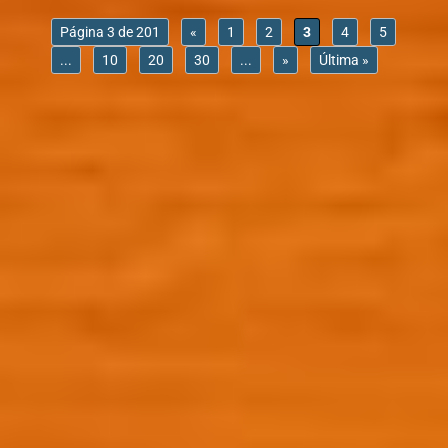
Página 3 de 201
«
1
2
3
4
5
...
10
20
30
...
»
Última »