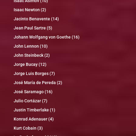
Isaac Asimov
(10)
Isaac Newton
(2)
Jacinto Benavente
(14)
Jean Paul Sartre
(5)
Johann Wolfgang von Goethe
(16)
John Lennon
(10)
John Steinbeck
(2)
Jorge Bucay
(12)
Jorge Luis Borges
(7)
José María de Pereda
(2)
José Saramago
(16)
Julio Cortázar
(7)
Justin Timberlake
(1)
Konrad Adenauer
(4)
Kurt Cobain
(3)