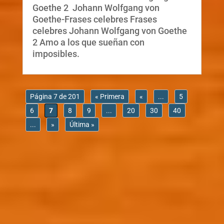
Goethe 2 Johann Wolfgang von
Goethe-Frases celebres Frases
celebres Johann Wolfgang von Goethe
2 Amo a los que sueñan con
imposibles.
Página 7 de 201
« Primera
«
...
5
6
7
8
9
...
20
30
40
...
»
Última »