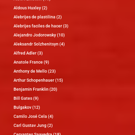
Aldous Huxley
(2)
Alebrijes de plastilina
(2)
Alebrijes faciles de hacer
(3)
Alejandro Jodorowsky
(10)
Aleksandr Solzhenitsyn
(4)
Alfred Adler
(3)
Anatole France
(9)
Anthony de Mello
(23)
Arthur Schopenhauer
(15)
Benjamin Franklin
(20)
Bill Gates
(9)
Bulgakov
(12)
Camilo José Cela
(4)
Carl Gustav Jung
(2)
Cervantes Saavedra
(18)