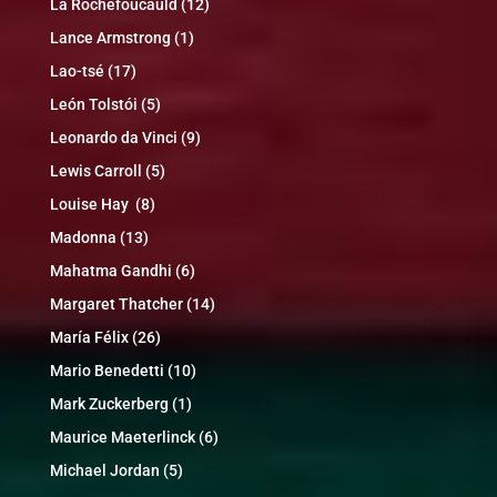
La Rochefoucauld
(12)
Lance Armstrong
(1)
Lao-tsé
(17)
León Tolstói
(5)
Leonardo da Vinci
(9)
Lewis Carroll
(5)
Louise Hay
(8)
Madonna
(13)
Mahatma Gandhi
(6)
Margaret Thatcher
(14)
María Félix
(26)
Mario Benedetti
(10)
Mark Zuckerberg
(1)
Maurice Maeterlinck
(6)
Michael Jordan
(5)