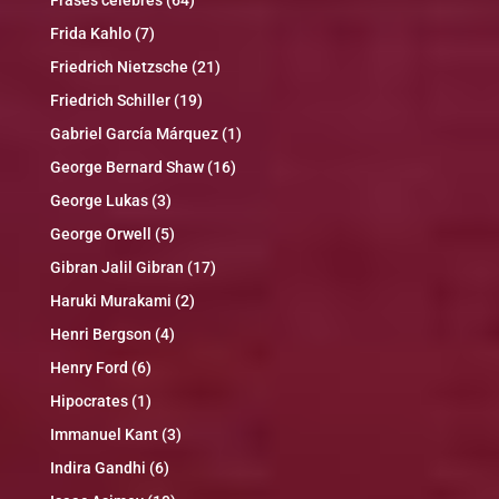
Frida Kahlo
(7)
Friedrich Nietzsche
(21)
Friedrich Schiller
(19)
Gabriel García Márquez
(1)
George Bernard Shaw
(16)
George Lukas
(3)
George Orwell
(5)
Gibran Jalil Gibran
(17)
Haruki Murakami
(2)
Henri Bergson
(4)
Henry Ford
(6)
Hipocrates
(1)
Immanuel Kant
(3)
Indira Gandhi
(6)