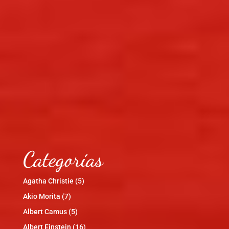
Categorías
Agatha Christie
(5)
Akio Morita
(7)
Albert Camus
(5)
Albert Einstein
(16)