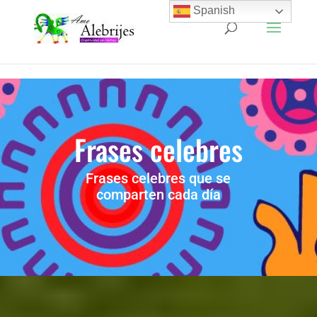
Spanish
Frases celebres
Frases celebres que se
comparten cada día