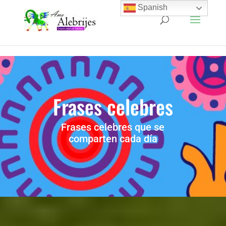
Spanish
Frases celebres
Frases celebres que se
comparten cada día