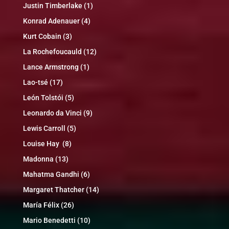
Justin Timberlake
(1)
Konrad Adenauer
(4)
Kurt Cobain
(3)
La Rochefoucauld
(12)
Lance Armstrong
(1)
Lao-tsé
(17)
León Tolstói
(5)
Leonardo da Vinci
(9)
Lewis Carroll
(5)
Louise Hay
(8)
Madonna
(13)
Mahatma Gandhi
(6)
Margaret Thatcher
(14)
María Félix
(26)
Mario Benedetti
(10)