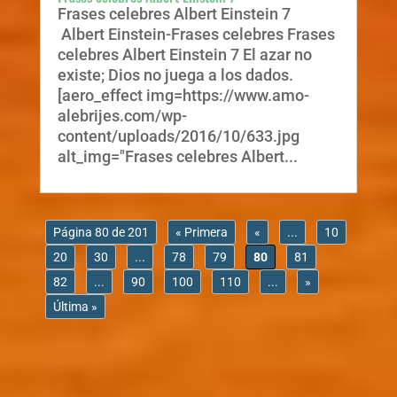
Frases celebres Albert Einstein 7
Albert Einstein-Frases celebres Frases
celebres Albert Einstein 7 El azar no
existe; Dios no juega a los dados.
[aero_effect img=https://www.amo-
alebrijes.com/wp-
content/uploads/2016/10/633.jpg
alt_img="Frases celebres Albert...
Página 80 de 201
« Primera
«
...
10
20
30
...
78
79
80
81
82
...
90
100
110
...
»
Última »