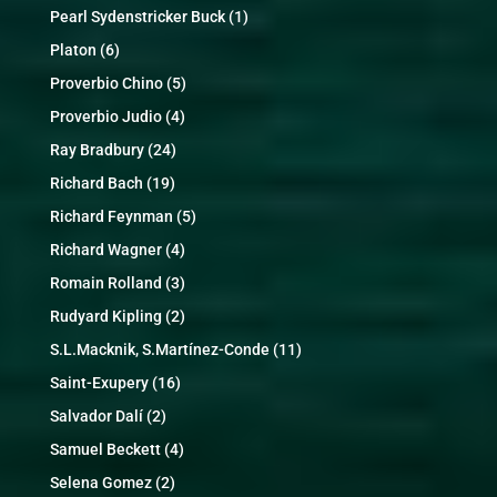
Pearl Sydenstricker Buck
(1)
Platon
(6)
Proverbio Chino
(5)
Proverbio Judio
(4)
Ray Bradbury
(24)
Richard Bach
(19)
Richard Feynman
(5)
Richard Wagner
(4)
Romain Rolland
(3)
Rudyard Kipling
(2)
S.L.Macknik, S.Martínez-Conde
(11)
Saint-Exupery
(16)
Salvador Dalí
(2)
Samuel Beckett
(4)
Selena Gomez
(2)