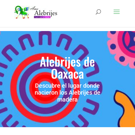
Alebrijes de
Oaxaca
Descubre el lugar donde
nacieron los Alebrijes de
madera