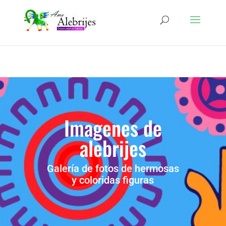
Imagenes de
alebrijes
Galería de fotos de hermosas
y coloridas figuras