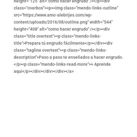
height="125" alt="como hacer engrudo" /></p><div
class="overbox"><p><img class="mendo-links-outline"
src="https://www.amo-alebrijes.com/wp-
content/uploads/2016/08/outline.png" width="544"
height="408" alt="como hacer engrudo" /></p><div
class="title overtext"><p class="mendo-links-
title">Prepara tú engrudo fácilmente</p></div><div
class="tagline overtext"><p class="mendo-links-
description">Paso a paso te enseñados a hacer engrudo.
</p><p class="mendo-links-read-more">+ Aprende
aquí</p></div></div></div></a>