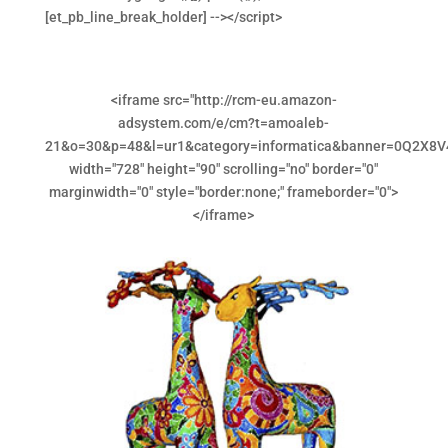
[et_pb_line_break_holder] --></script>
<iframe src="http://rcm-eu.amazon-
adsystem.com/e/cm?t=amoaleb-
21&o=30&p=48&l=ur1&category=informatica&banner=0Q2X8V
width="728" height="90" scrolling="no" border="0"
marginwidth="0" style="border:none;" frameborder="0">
</iframe>