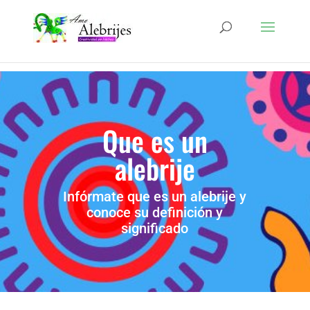
Que es un
alebrije
Infórmate que es un alebrije y
conoce su definición y
significado