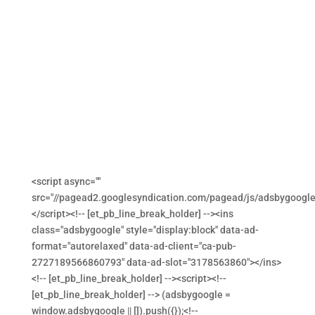
<script async=""
src="//pagead2.googlesyndication.com/pagead/js/adsbygoogle.
</script><!-- [et_pb_line_break_holder] --><ins
class="adsbygoogle" style="display:block" data-ad-
format="autorelaxed" data-ad-client="ca-pub-
2727189566860793" data-ad-slot="3178563860"></ins>
<!-- [et_pb_line_break_holder] --><script><!--
[et_pb_line_break_holder] --> (adsbygoogle =
window.adsbygoogle || []).push({});<!--