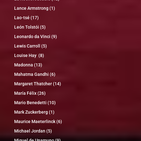
Lance Armstrong
(1)
Lao-tsé
(17)
León Tolstói
(5)
Leonardo da Vinci
(9)
Lewis Carroll
(5)
Louise Hay
(8)
Madonna
(13)
Mahatma Gandhi
(6)
Margaret Thatcher
(14)
María Félix
(26)
Mario Benedetti
(10)
Mark Zuckerberg
(1)
Maurice Maeterlinck
(6)
Michael Jordan
(5)
Miguel de Unamuno
(9)