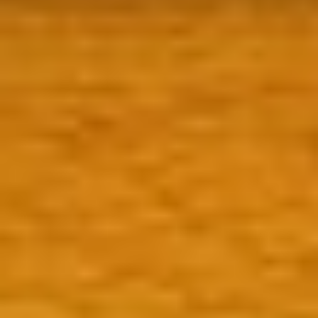
Frases celebres María Félix 23 María
Félix-Frases celebres Frases celebres
María Félix 23 No me des consejos, yo
puedo cometer errores sola.