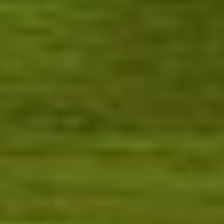
Frases celebres María Félix 26 María
Félix-Frases celebres Frases celebres
María Félix 26 No me gusta que me
ayuden, puedo equivocarme sola.