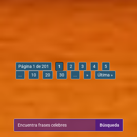
Frases celebres María Félix 22 María
Félix-Frases celebres Frases celebres
María Félix 22 Soy una mujer
extremadamente antisocial, prefiero
tener la atención de un solo hombre
brillante que la de una horda de...
Página 1 de 201
1
2
3
4
5
...
10
20
30
...
»
Última »