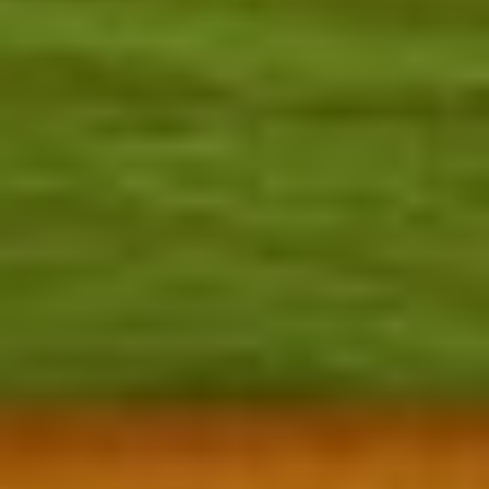
Frases celebres María Félix 25 María
Félix-Frases celebres Frases celebres
María Félix 25 Diva es algo inventado,
pero yo no fui fabricada. La vida me
hizo y me hizo posiblemente muy...