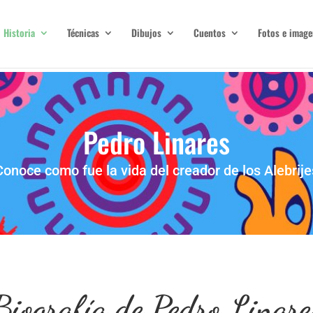
Historia
Técnicas
Dibujos
Cuentos
Fotos e image
Pedro Linares
Conoce como fue la vida del creador de los Alebrije
Biografía de Pedro Linare