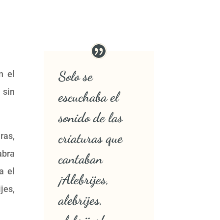
Solo se
n el
 sin
escuchaba el
sonido de las
criaturas que
ras,
abra
cantaban
a el
¡Alebrijes,
jes,
alebrijes,