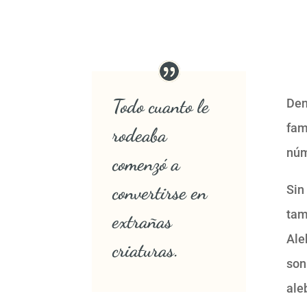
Todo cuanto le
Den
fam
rodeaba
núm
comenzó a
convertirse en
Sin
tam
extrañas
Ale
criaturas.
son
aleb