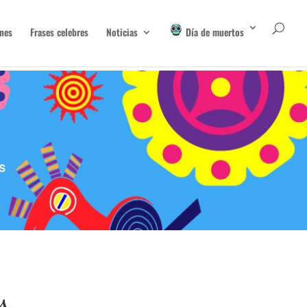
nes
Frases celebres
Noticias
Día de muertos
s
s