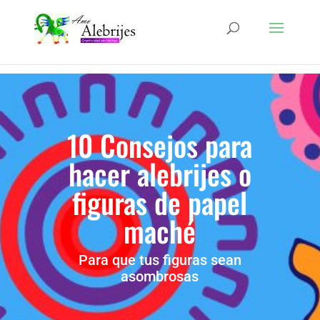
10 Consejos para
hacer alebrijes o
figuras de papel
maché
Para que tus figuras sean
asombrosas