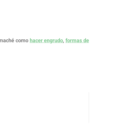
el maché como
hacer engrudo
,
formas de