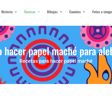
Historia
Técnicas
Dibujos
Cuentos
Fotos e image
 hacer papel maché para aleb
Recetas para hacer papel maché