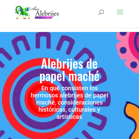
Alebrijes de
papel maché
En qué consisten los
hermosos alebrijes de papel
maché, consideraciones
históricas, culturales y
artísticas