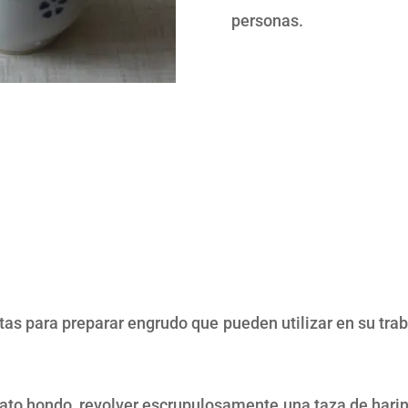
personas.
tas para preparar engrudo que pueden utilizar en su tra
plato hondo, revolver escrupulosamente una taza de hari