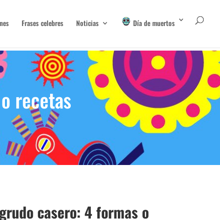
nes
Frases celebres
Noticias
Día de muertos
o recetas
grudo casero: 4 formas o