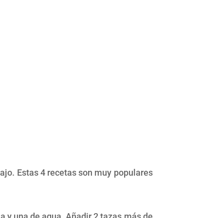
bajo. Estas 4 recetas son muy populares
na y una de agua. Añadir 2 tazas más de