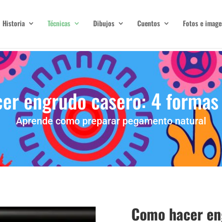
Historia
Técnicas
Dibujos
Cuentos
Fotos e image
er engrudo casero: 4 formas 
Aprende como preparar pegamento natural
Como hacer en