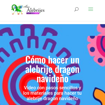
Cómo hacer un
alebrije dragon
navideño
Vídeo con pasos sencillos y
los materiales para hacer tu
alebrije dragon navideño