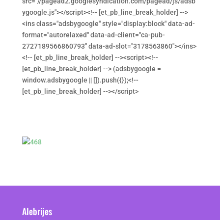
src="//pagead2.googlesyndication.com/pagead/js/adsb
ygoogle.js"></script><!-- [et_pb_line_break_holder] -->
<ins class="adsbygoogle" style="display:block" data-ad-
format="autorelaxed" data-ad-client="ca-pub-
2727189566860793" data-ad-slot="3178563860"></ins>
<!-- [et_pb_line_break_holder] --><script><!--
[et_pb_line_break_holder] --> (adsbygoogle =
window.adsbygoogle || []).push({});<!--
[et_pb_line_break_holder] --></script>
Alebrijes