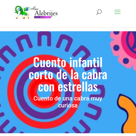
Cuento infantil
corto de la cabra
con estrellas
Cuento de una cabra muy
curiosa