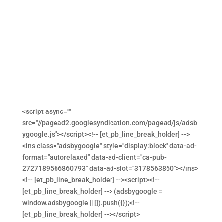
<script async=""
src="//pagead2.googlesyndication.com/pagead/js/adsb
ygoogle.js"></script><!-- [et_pb_line_break_holder] -->
<ins class="adsbygoogle" style="display:block" data-ad-
format="autorelaxed" data-ad-client="ca-pub-
2727189566860793" data-ad-slot="3178563860"></ins>
<!-- [et_pb_line_break_holder] --><script><!--
[et_pb_line_break_holder] --> (adsbygoogle =
window.adsbygoogle || []).push({});<!--
[et_pb_line_break_holder] --></script>