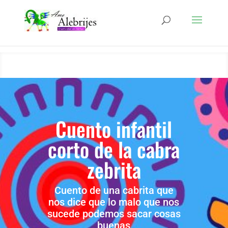
Cuento infantil
corto de la cabra
zebrita
Cuento de una cabrita que
nos dice que lo malo que nos
sucede podemos sacar cosas
buenas