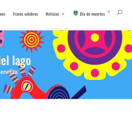
nes
Frases celebres
Noticias
Día de muertos
del lago
vencida