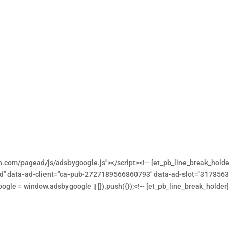
n.com/pagead/js/adsbygoogle.js"></script><!-- [et_pb_line_break_holde
ed" data-ad-client="ca-pub-2727189566860793" data-ad-slot="317856386
oogle = window.adsbygoogle || []).push({});<!-- [et_pb_line_break_holder]