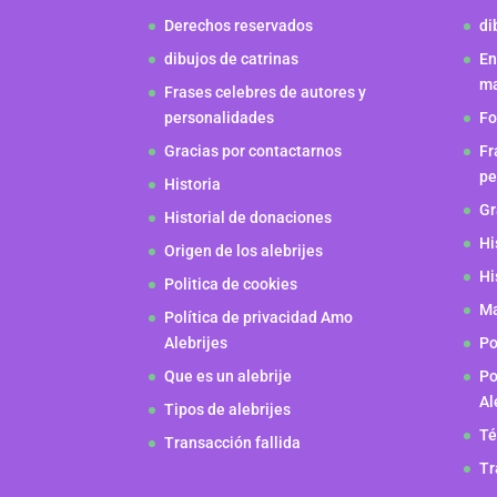
Derechos reservados
di
dibujos de catrinas
En
m
Frases celebres de autores y
personalidades
Fo
Gracias por contactarnos
Fr
pe
Historia
Gr
Historial de donaciones
Hi
Origen de los alebrijes
Hi
Politica de cookies
Ma
Política de privacidad Amo
Alebrijes
Po
Que es un alebrije
Po
Al
Tipos de alebrijes
Té
Transacción fallida
Tr