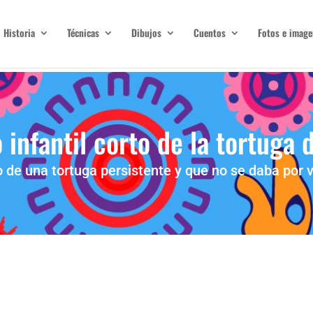
Historia
Técnicas
Dibujos
Cuentos
Fotos e image
infantil corto de la tortuga 
 de una tortuga persistente y que no se daba por 