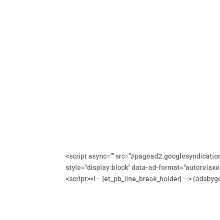
<script async="" src="//pagead2.googlesyndicatio
style="display:block" data-ad-format="autorelax
<script><!-- [et_pb_line_break_holder] --> (adsbyg