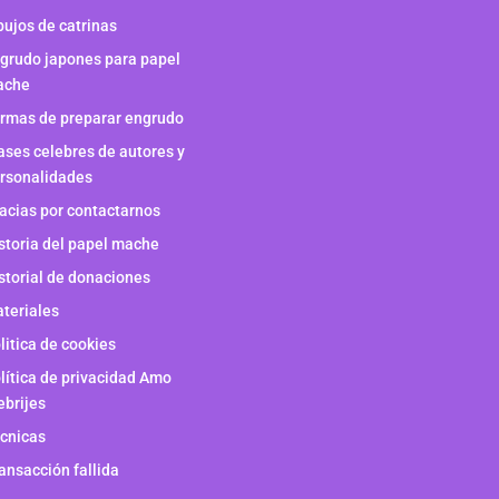
bujos de catrinas
grudo japones para papel
ache
rmas de preparar engrudo
ases celebres de autores y
rsonalidades
acias por contactarnos
storia del papel mache
storial de donaciones
teriales
litica de cookies
lítica de privacidad Amo
ebrijes
cnicas
ansacción fallida