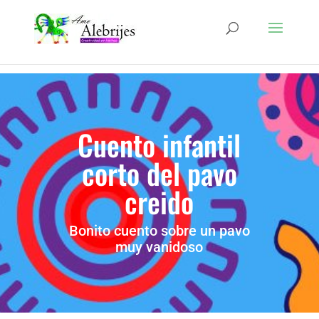
Cuento infantil
corto del pavo
creido
Bonito cuento sobre un pavo
muy vanidoso