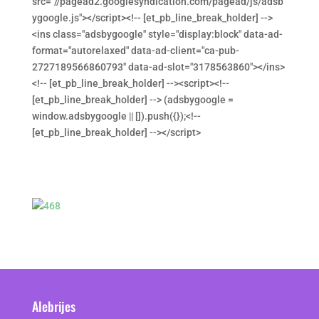
src="//pagead2.googlesyndication.com/pagead/js/adsb
ygoogle.js"></script><!-- [et_pb_line_break_holder] -->
<ins class="adsbygoogle" style="display:block" data-ad-
format="autorelaxed" data-ad-client="ca-pub-
2727189566860793" data-ad-slot="3178563860"></ins>
<!-- [et_pb_line_break_holder] --><script><!--
[et_pb_line_break_holder] --> (adsbygoogle =
window.adsbygoogle || []).push({});<!--
[et_pb_line_break_holder] --></script>
Alebrijes