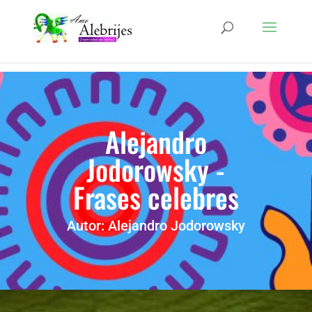
Alejandro
Jodorowsky -
Frases celebres
Autor: Alejandro Jodorowsky