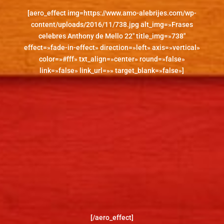
[aero_effect img=https://www.amo-alebrijes.com/wp-
content/uploads/2016/11/738.jpg alt_img=»Frases
celebres Anthony de Mello 22″ title_img=»738″
effect=»fade-in-effect» direction=»left» axis=»vertical»
color=»#fff» txt_align=»center» round=»false»
link=»false» link_url=»» target_blank=»false»]
[/aero_effect]