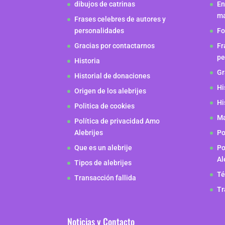
dibujos de catrinas
En
m
Frases celebres de autores y
personalidades
Fo
Gracias por contactarnos
Fr
pe
Historia
Gr
Historial de donaciones
Hi
Origen de los alebrijes
Hi
Politica de cookies
Ma
Política de privacidad Amo
Alebrijes
Po
Que es un alebrije
Po
Al
Tipos de alebrijes
Té
Transacción fallida
Tr
Noticias y Contacto