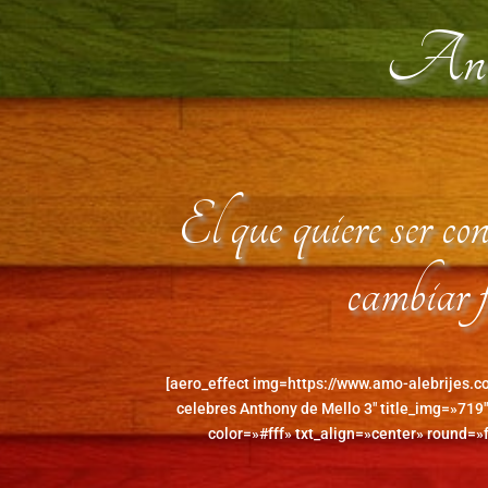
Antho
El que quiere ser con
cambiar f
[aero_effect img=https://www.amo-alebrijes.
celebres Anthony de Mello 3″ title_img=»719″
color=»#fff» txt_align=»center» round=»f