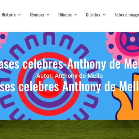
Historia
Técnicas
Dibujos
Cuentos
Fotos e image
ases celebres-Anthony de Me
Autor: Anthony de Mello
ses celebres Anthony de Mell