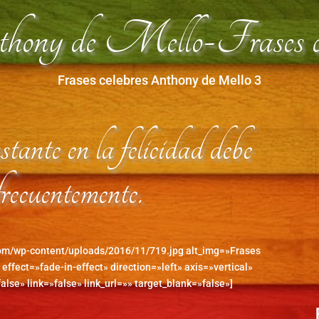
ny de Mello-Frases ce
Frases celebres Anthony de Mello 3
stante en la felicidad debe
recuentemente.
com/wp-content/uploads/2016/11/719.jpg alt_img=»Frases
 effect=»fade-in-effect» direction=»left» axis=»vertical»
alse» link=»false» link_url=»» target_blank=»false»]