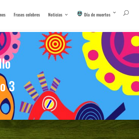
nes
Frases celebres
Noticias
Día de muertos
llo
o 3