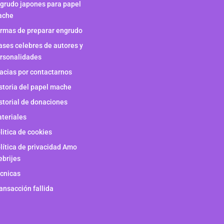
grudo japones para papel
ache
rmas de preparar engrudo
ases celebres de autores y
rsonalidades
acias por contactarnos
storia del papel mache
storial de donaciones
teriales
litica de cookies
lítica de privacidad Amo
ebrijes
cnicas
ansacción fallida