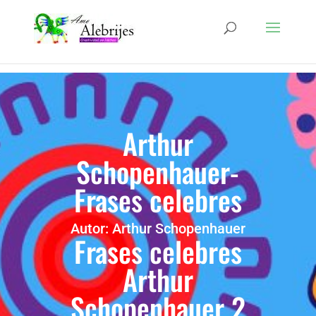
Arthur
Schopenhauer-
Frases celebres
Autor: Arthur Schopenhauer
Frases celebres
Arthur
Schopenhauer 2