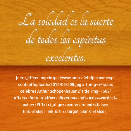
La soledad es la suerte
de todos los espíritus
excelentes.
[aero_effect img=https://www.amo-alebrijes.com/wp-
content/uploads/2016/09/508.jpg alt_img=»Frases
celebres Arthur Schopenhauer 2″ title_img=»508″
effect=»fade-in-effect» direction=»left» axis=»vertical»
color=»#fff» txt_align=»center» round=»false»
link=»false» link_url=»» target_blank=»false»]