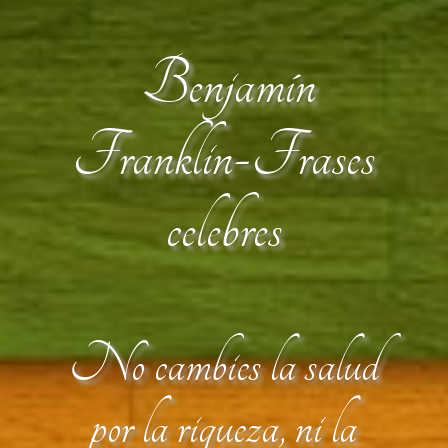
Benjamín
Franklin-Frases
celebres
No cambies la salud
por la riqueza, ni la