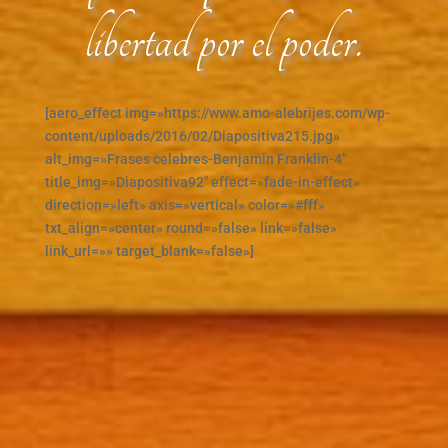
libertad por el poder.
[aero_effect img=»https://www.amo-alebrijes.com/wp-
content/uploads/2016/02/Diapositiva215.jpg»
alt_img=»Frases celebres-Benjamin Franklin-4″
title_img=»Diapositiva92″ effect=»fade-in-effect»
direction=»left» axis=»vertical» color=»#fff»
txt_align=»center» round=»false» link=»false»
link_url=»» target_blank=»false»]