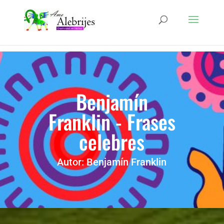
Benjamín
Franklin - Frases
celebres
Autor: Benjamín Franklin