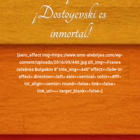
¡Dostoyevski es
inmortal!
[aero_effect img=https://www.amo-alebrijes.com/wp-
content/uploads/2016/09/440.jpg alt_img=»Frases
celebres Bulgakov 8″ title_img=»440″ effect=»fade-in-
effect» direction=»left» axis=»vertical» color=»#fff»
txt_align=»center» round=»false» link=»false»
link_url=»» target_blank=»false»]