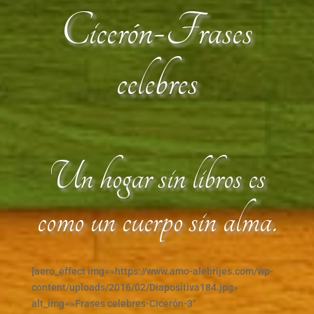
Cicerón-Frases
celebres
Un hogar sin libros es
como un cuerpo sin alma.
[aero_effect img=»https://www.amo-alebrijes.com/wp-
content/uploads/2016/02/Diapositiva184.jpg»
alt_img=»Frases celebres-Cicerón-3″