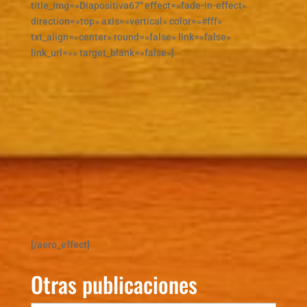
title_img=»Diapositiva67″ effect=»fade-in-effect»
direction=»top» axis=»vertical» color=»#fff»
txt_align=»center» round=»false» link=»false»
link_url=»» target_blank=»false»]
[/aero_effect]
Otras publicaciones