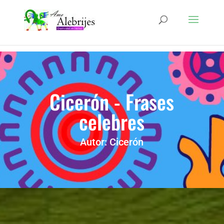
Cicerón - Frases
celebres
Autor: Cicerón