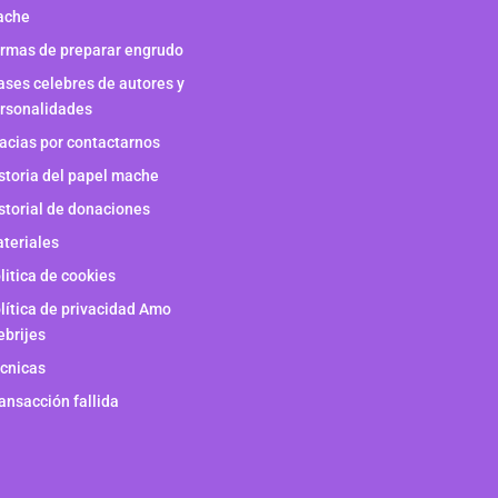
ache
rmas de preparar engrudo
ases celebres de autores y
rsonalidades
acias por contactarnos
storia del papel mache
storial de donaciones
teriales
litica de cookies
lítica de privacidad Amo
ebrijes
cnicas
ansacción fallida