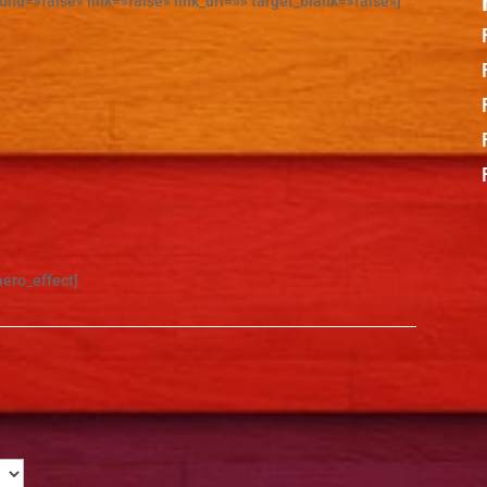
ound=»false» link=»false» link_url=»» target_blank=»false»]
aero_effect]