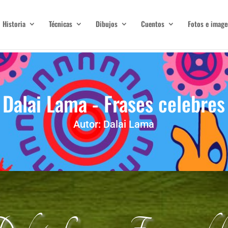
Historia
Técnicas
Dibujos
Cuentos
Fotos e image
Dalai Lama - Frases celebres
Autor: Dalai Lama