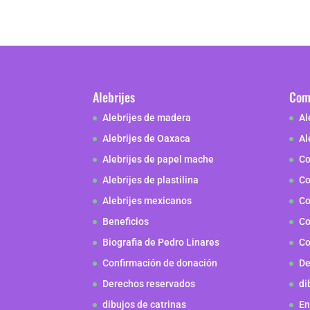
Alebrijes
Como
Alebrijes de madera
Al
Alebrijes de Oaxaca
Al
Alebrijes de papel mache
Co
Alebrijes de plastilina
Co
Alebrijes mexicanos
Co
Beneficios
Co
Biografia de Pedro Linares
Co
Confirmación de donación
De
Derechos reservados
di
dibujos de catrinas
En