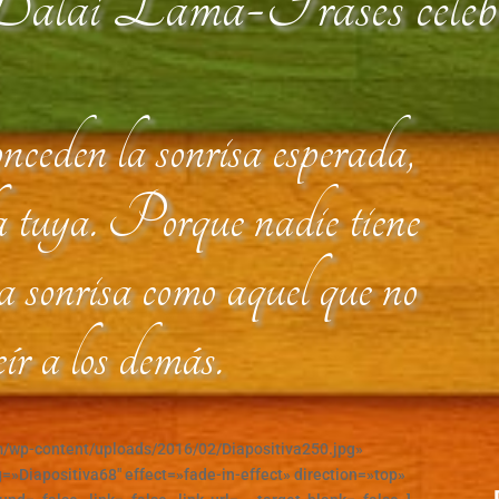
lai Lama-Frases celeb
onceden la sonrisa esperada,
la tuya. Porque nadie tiene
a sonrisa como aquel que no
eír a los demás.
m/wp-content/uploads/2016/02/Diapositiva250.jpg»
=»Diapositiva68″ effect=»fade-in-effect» direction=»top»