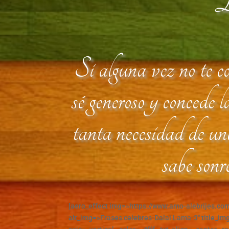
Da
Si alguna vez no te c
sé generoso y concede 
tanta necesidad de un
sabe sonr
[aero_effect img=»https://www.amo-alebrijes.co
alt_img=»Frases celebres-Dalai Lama-3″ title_img