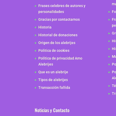
m
Frases celebres de autores y
personalidades
Fo
Gracias por contactarnos
Fr
pe
Historia
Gr
Historial de donaciones
Hi
Origen de los alebrijes
Hi
Politica de cookies
Ma
Política de privacidad Amo
Alebrijes
Po
Que es un alebrije
Po
Al
Tipos de alebrijes
Té
Transacción fallida
Tr
Noticias y Contacto