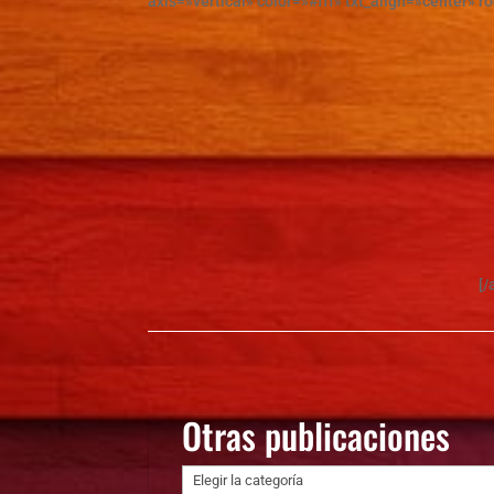
axis=»vertical» color=»#fff» txt_align=»center» r
[/
Otras publicaciones
Otras