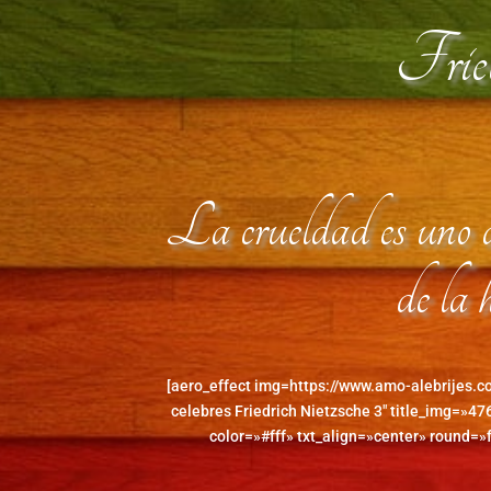
Fried
La crueldad es uno de
de la
[aero_effect img=https://www.amo-alebrijes.
celebres Friedrich Nietzsche 3″ title_img=»476
color=»#fff» txt_align=»center» round=»f