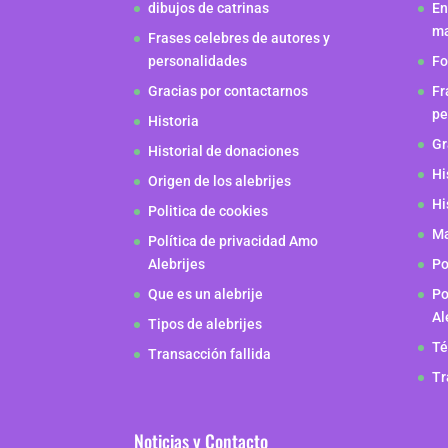
dibujos de catrinas
En
m
Frases celebres de autores y
personalidades
Fo
Gracias por contactarnos
Fr
pe
Historia
Gr
Historial de donaciones
Hi
Origen de los alebrijes
Hi
Politica de cookies
Ma
Política de privacidad Amo
Alebrijes
Po
Que es un alebrije
Po
Al
Tipos de alebrijes
Té
Transacción fallida
Tr
Noticias y Contacto