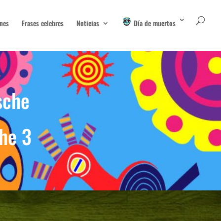
nes
Frases celebres
Noticias
Día de muertos
sche
che 3