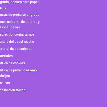
grudo japones para papel
ache
rmas de preparar engrudo
ases celebres de autores y
rsonalidades
acias por contactarnos
storia del papel mache
storial de donaciones
teriales
litica de cookies
lítica de privacidad Amo
ebrijes
cnicas
ansacción fallida