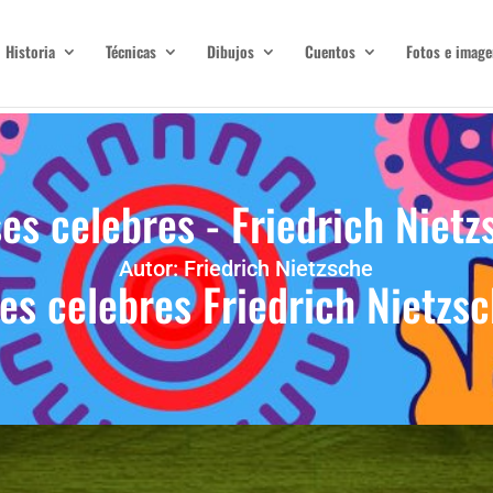
Historia
Técnicas
Dibujos
Cuentos
Fotos e image
ses celebres - Friedrich Nietz
Autor: Friedrich Nietzsche
es celebres Friedrich Nietzs