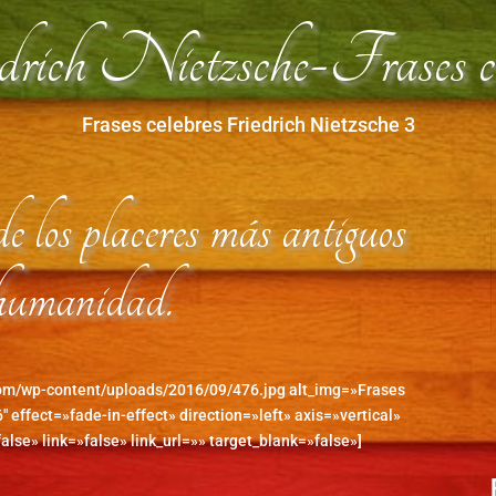
rich Nietzsche-Frases ce
Frases celebres Friedrich Nietzsche 3
 los placeres más antiguos
 humanidad.
com/wp-content/uploads/2016/09/476.jpg alt_img=»Frases
″ effect=»fade-in-effect» direction=»left» axis=»vertical»
alse» link=»false» link_url=»» target_blank=»false»]