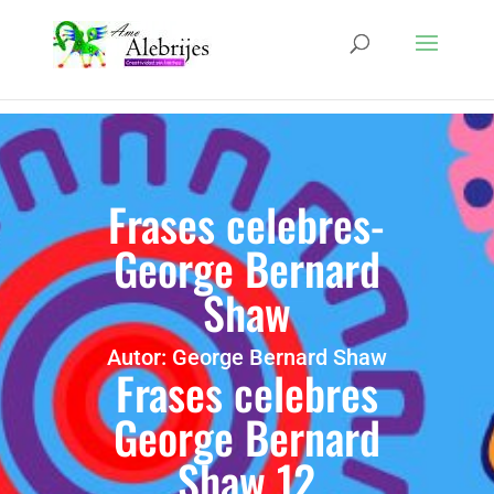
Frases celebres-
George Bernard
Shaw
Autor: George Bernard Shaw
Frases celebres
George Bernard
Shaw 12