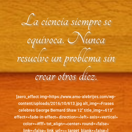
La ciencia siempre se
equivoca. Nunca
resuelve un problema sin
crear otros diez.
[aero_effect img=https://www.amo-alebrijes.com/wp-
content/uploads/2016/10/613.jpg alt_img=»Frases
celebres George Bernard Shaw 12″ title_img=»613″
effect=»fade-in-effect» direction=»left» axis=»vertical»
color=»#fff» txt_align=»center» round=»false»
link=»false» link_url=»» target_blank=»false»]