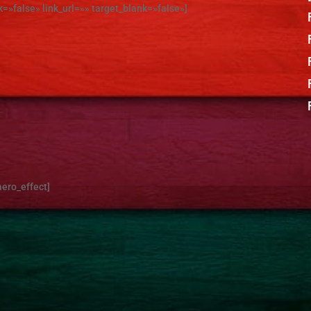
k=»false» link_url=»» target_blank=»false»]
aero_effect]