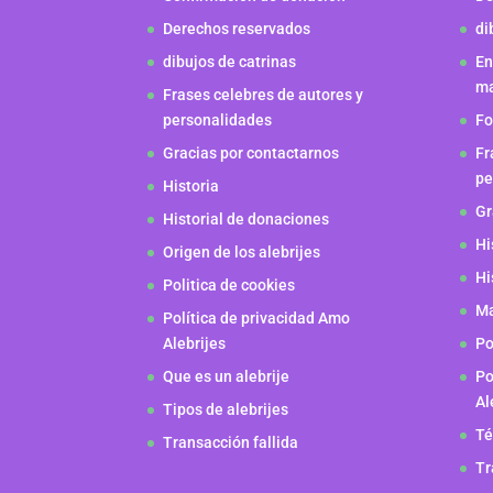
Derechos reservados
di
dibujos de catrinas
En
m
Frases celebres de autores y
personalidades
Fo
Gracias por contactarnos
Fr
pe
Historia
Gr
Historial de donaciones
Hi
Origen de los alebrijes
Hi
Politica de cookies
Ma
Política de privacidad Amo
Alebrijes
Po
Que es un alebrije
Po
Al
Tipos de alebrijes
Té
Transacción fallida
Tr