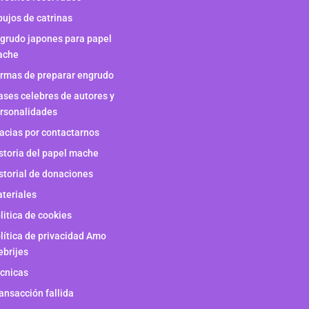
bujos de catrinas
grudo japones para papel
ache
rmas de preparar engrudo
ases celebres de autores y
rsonalidades
acias por contactarnos
storia del papel mache
storial de donaciones
teriales
litica de cookies
lítica de privacidad Amo
ebrijes
cnicas
ansacción fallida