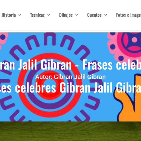
Historia
Técnicas
Dibujos
Cuentos
Fotos e image
ran Jalil Gibran - Frases cele
Autor: Gibran Jalil Gibran
es celebres Gibran Jalil Gibr