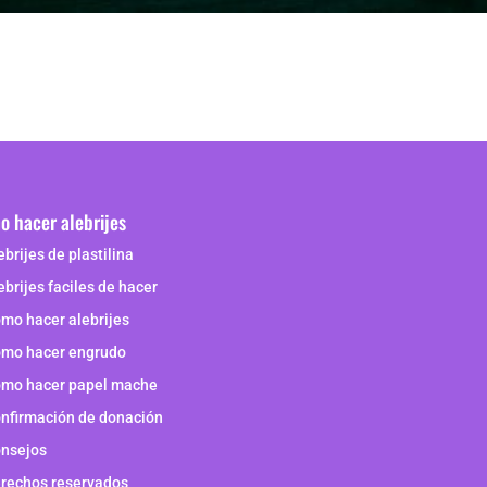
 hacer alebrijes
ebrijes de plastilina
ebrijes faciles de hacer
mo hacer alebrijes
mo hacer engrudo
mo hacer papel mache
nfirmación de donación
nsejos
rechos reservados