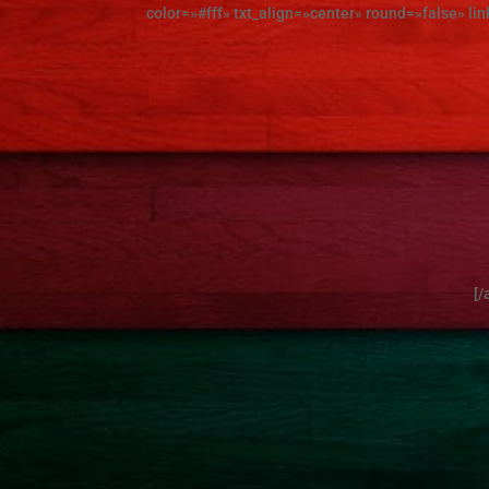
color=»#fff» txt_align=»center» round=»false» lin
[/