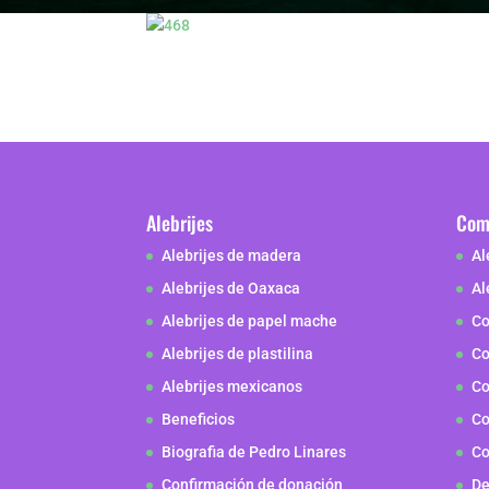
Alebrijes
Como
Alebrijes de madera
Al
Alebrijes de Oaxaca
Al
Alebrijes de papel mache
Co
Alebrijes de plastilina
Co
Alebrijes mexicanos
Co
Beneficios
Co
Biografia de Pedro Linares
Co
Confirmación de donación
De