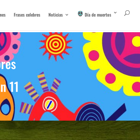
nes
Frases celebres
Noticias
Día de muertos
bres
an 11