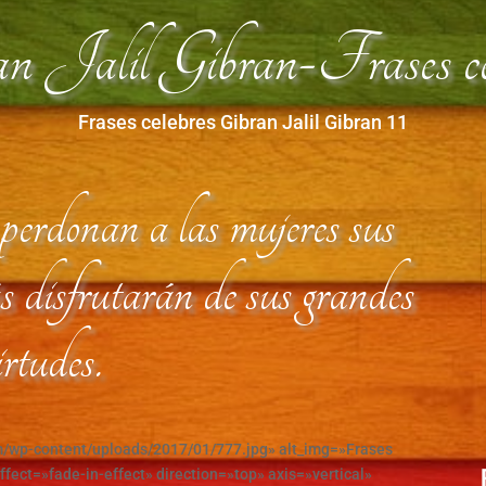
n Jalil Gibran-Frases ce
Frases celebres Gibran Jalil Gibran 11
erdonan a las mujeres sus
s disfrutarán de sus grandes
irtudes.
om/wp-content/uploads/2017/01/777.jpg» alt_img=»Frases
effect=»fade-in-effect» direction=»top» axis=»vertical»