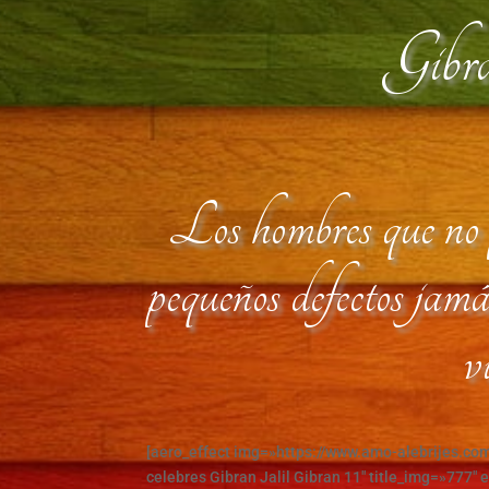
Gibra
Los hombres que no p
pequeños defectos jamá
v
[aero_effect img=»https://www.amo-alebrijes.c
celebres Gibran Jalil Gibran 11″ title_img=»777″ 