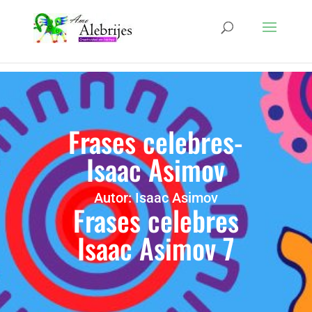
Frases celebres-
Isaac Asimov
Autor: Isaac Asimov
Frases celebres
Isaac Asimov 7