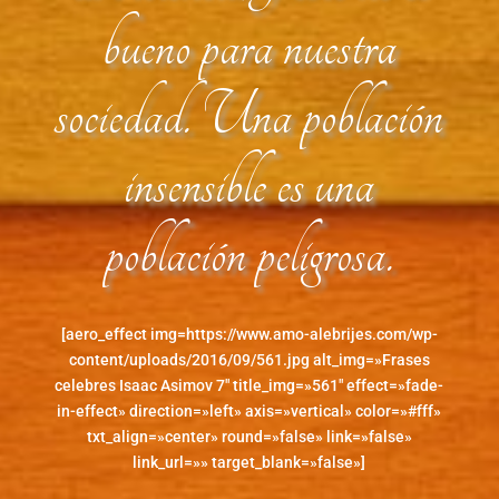
bueno para nuestra
sociedad. Una población
insensible es una
población peligrosa.
[aero_effect img=https://www.amo-alebrijes.com/wp-
content/uploads/2016/09/561.jpg alt_img=»Frases
celebres Isaac Asimov 7″ title_img=»561″ effect=»fade-
in-effect» direction=»left» axis=»vertical» color=»#fff»
txt_align=»center» round=»false» link=»false»
link_url=»» target_blank=»false»]