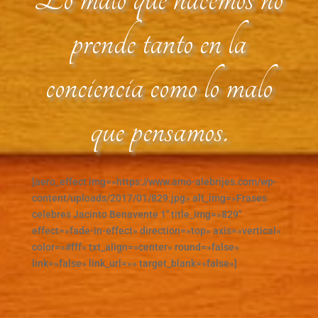
prende tanto en la
conciencia como lo malo
que pensamos.
[aero_effect img=»https://www.amo-alebrijes.com/wp-
content/uploads/2017/01/829.jpg» alt_img=»Frases
celebres Jacinto Benavente 1″ title_img=»829″
effect=»fade-in-effect» direction=»top» axis=»vertical»
color=»#fff» txt_align=»center» round=»false»
link=»false» link_url=»» target_blank=»false»]