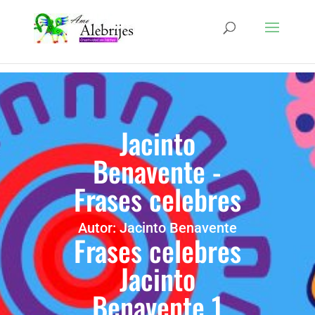
Jacinto
Benavente -
Frases celebres
Autor: Jacinto Benavente
Frases celebres
Jacinto
Benavente 1