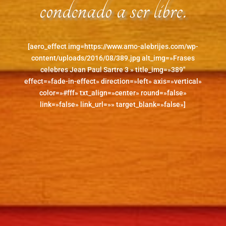
condenado a ser libre.
[aero_effect img=https://www.amo-alebrijes.com/wp-
content/uploads/2016/08/389.jpg alt_img=»Frases
celebres Jean Paul Sartre 3 » title_img=»389″
effect=»fade-in-effect» direction=»left» axis=»vertical»
color=»#fff» txt_align=»center» round=»false»
link=»false» link_url=»» target_blank=»false»]