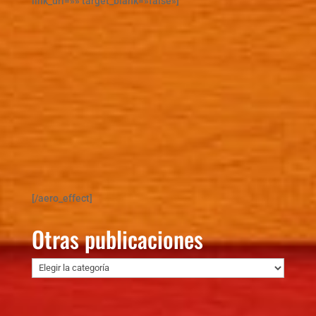
link_url=»» target_blank=»false»]
[/aero_effect]
Otras publicaciones
Otras
publicaciones