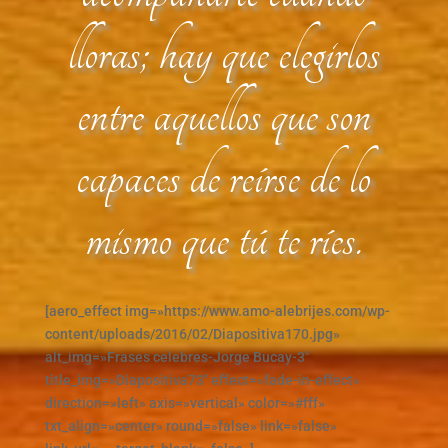
lloras; hay que elegirlos
entre aquellos que son
capaces de reírse de lo
mismo que tú te ríes.
[aero_effect img=»https://www.amo-alebrijes.com/wp-
content/uploads/2016/02/Diapositiva170.jpg»
alt_img=»Frases celebres-Jorge Bucay-3″
title_img=»Diapositiva73″ effect=»fade-in-effect»
direction=»left» axis=»vertical» color=»#fff»
txt_align=»center» round=»false» link=»false»