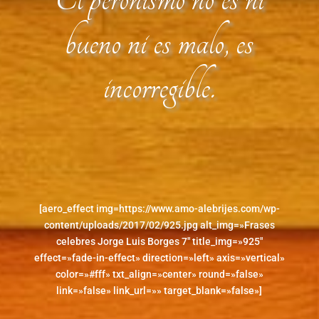
bueno ni es malo, es
incorregible.
[aero_effect img=https://www.amo-alebrijes.com/wp-
content/uploads/2017/02/925.jpg alt_img=»Frases
celebres Jorge Luis Borges 7″ title_img=»925″
effect=»fade-in-effect» direction=»left» axis=»vertical»
color=»#fff» txt_align=»center» round=»false»
link=»false» link_url=»» target_blank=»false»]