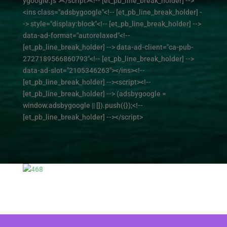
ygoogle.js"></script><!-- [et_pb_line_break_holder] -->
<ins class="adsbygoogle"<!-- [et_pb_line_break_holder] -
-> style="display:block"<!-- [et_pb_line_break_holder] -->
data-ad-format="autorelaxed"<!--
[et_pb_line_break_holder] --> data-ad-client="ca-pub-
2727189566860793"<!-- [et_pb_line_break_holder] -->
data-ad-slot="2105346263"></ins><!--
[et_pb_line_break_holder] --><script><!--
[et_pb_line_break_holder] --> (adsbygoogle =
window.adsbygoogle || []).push({});<!--
[et_pb_line_break_holder] --></script>