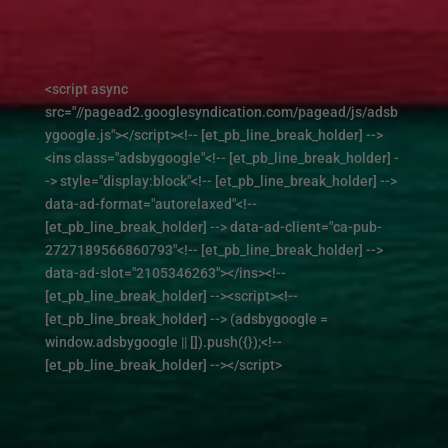
<script async
src="//pagead2.googlesyndication.com/pagead/js/adsb
ygoogle.js"></script><!-- [et_pb_line_break_holder] -->
<ins class="adsbygoogle"<!-- [et_pb_line_break_holder] -
-> style="display:block"<!-- [et_pb_line_break_holder] -->
data-ad-format="autorelaxed"<!--
[et_pb_line_break_holder] --> data-ad-client="ca-pub-
2727189566860793"<!-- [et_pb_line_break_holder] -->
data-ad-slot="2105346263"></ins><!--
[et_pb_line_break_holder] --><script><!--
[et_pb_line_break_holder] --> (adsbygoogle =
window.adsbygoogle || []).push({});<!--
[et_pb_line_break_holder] --></script>