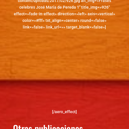
content/uploads/2017/02/926.jpg alt_img=»Frases
celebres José María de Pereda 1″ title_img=»926″
effect=»fade-in-effect» direction=»left» axis=»vertical»
color=»#fff» txt_align=»center» round=»false»
link=»false» link_url=»» target_blank=»false»]
[/aero_effect]
Otras publicaciones