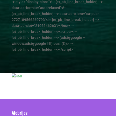
-> style="display:block"<!-- [et_pb_line_break_holder] -->
data-ad-format="autorelaxed"<!--
[et_pb_line_break_holder] --> data-ad-client="ca-pub-
2727189566860793"<!-- [et_pb_line_break_holder] -->
data-ad-slot="2105346263"></ins><!--
[et_pb_line_break_holder] --><script><!--
[et_pb_line_break_holder] --> (adsbygoogle =
window.adsbygoogle || []).push({});<!--
[et_pb_line_break_holder] --></script>
Alebrijes