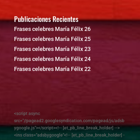
Publicaciones Recientes
Frases celebres María Félix 26
Frases celebres María Félix 25
Frases celebres María Félix 23
Frases celebres María Félix 24
Frases celebres María Félix 22
<script async
src="//pagead2.googlesyndication.com/pagead/js/adsb
ygoogle.js"></script><!-- [et_pb_line_break_holder] -->
<ins class="adsbygoogle"<!-- [et_pb_line_break_holder] -