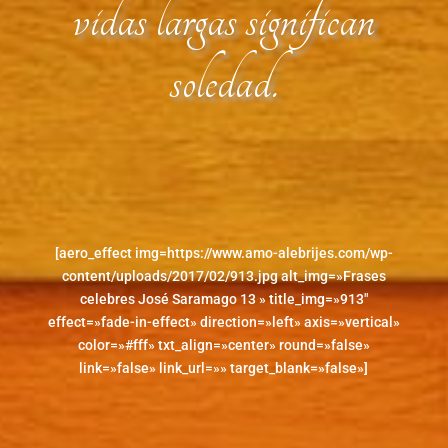
vidas largas significan
soledad.
[aero_effect img=https://www.amo-alebrijes.com/wp-
content/uploads/2017/02/913.jpg alt_img=»Frases
celebres José Saramago 13 » title_img=»913″
effect=»fade-in-effect» direction=»left» axis=»vertical»
color=»#fff» txt_align=»center» round=»false»
link=»false» link_url=»» target_blank=»false»]