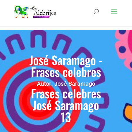
José Saramago -
Frases celebres
Autor: José Saramago
Frases celebres
José Saramago
13