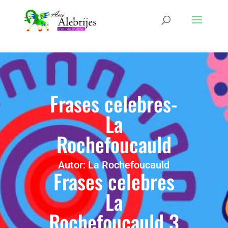
Frases celebres-
La
Rochefoucauld
Autor: La Rochefoucauld
Frases celebres
La
Rochefoucauld 3