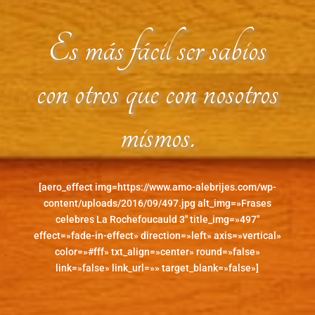
Es más fácil ser sabios
con otros que con nosotros
mismos.
[aero_effect img=https://www.amo-alebrijes.com/wp-
content/uploads/2016/09/497.jpg alt_img=»Frases
celebres La Rochefoucauld 3″ title_img=»497″
effect=»fade-in-effect» direction=»left» axis=»vertical»
color=»#fff» txt_align=»center» round=»false»
link=»false» link_url=»» target_blank=»false»]