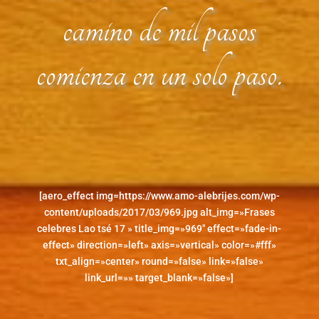
camino de mil pasos
comienza en un solo paso.
[aero_effect img=https://www.amo-alebrijes.com/wp-
content/uploads/2017/03/969.jpg alt_img=»Frases
celebres Lao tsé 17 » title_img=»969″ effect=»fade-in-
effect» direction=»left» axis=»vertical» color=»#fff»
txt_align=»center» round=»false» link=»false»
link_url=»» target_blank=»false»]