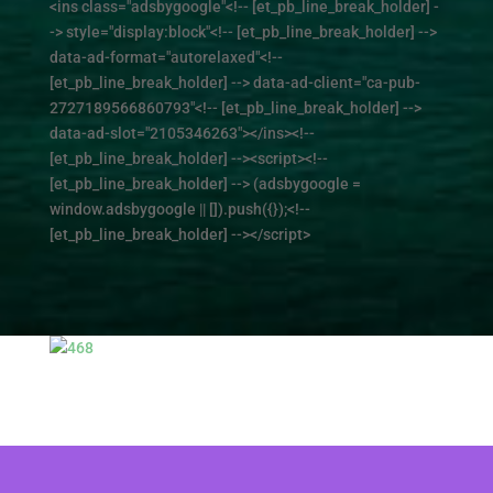
<ins class="adsbygoogle"<!-- [et_pb_line_break_holder] -
-> style="display:block"<!-- [et_pb_line_break_holder] -->
data-ad-format="autorelaxed"<!--
[et_pb_line_break_holder] --> data-ad-client="ca-pub-
2727189566860793"<!-- [et_pb_line_break_holder] -->
data-ad-slot="2105346263"></ins><!--
[et_pb_line_break_holder] --><script><!--
[et_pb_line_break_holder] --> (adsbygoogle =
window.adsbygoogle || []).push({});<!--
[et_pb_line_break_holder] --></script>