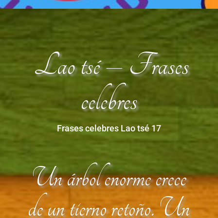
Lao tsé – Frases
celebres
Frases celebres Lao tsé 17
Un árbol enorme crece
de un tierno retoño. Un