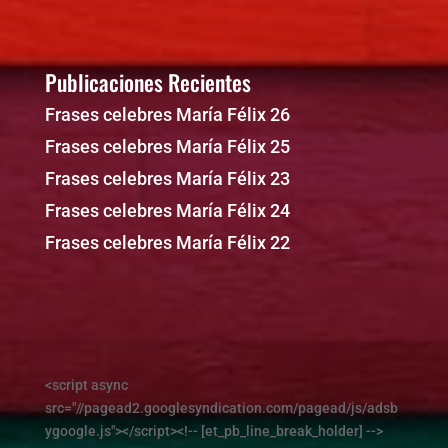
Publicaciones Recientes
Frases celebres María Félix 26
Frases celebres María Félix 25
Frases celebres María Félix 23
Frases celebres María Félix 24
Frases celebres María Félix 22
<script async
src="//pagead2.googlesyndication.com/pagead/js/adsb
ygoogle.js"></script><!-- [et_pb_line_break_holder] -->