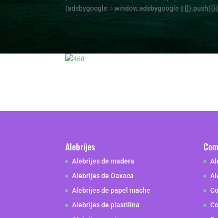
(adsbygoogle = window.adsbygoogle || []).push({});
Alebrijes
Como
Alebrijes de madera
Al
Alebrijes de Oaxaca
Al
Alebrijes de papel mache
Co
Alebrijes de plastilina
Co