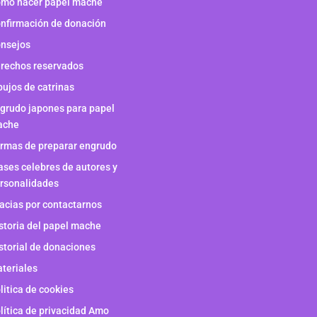
mo hacer papel mache
nfirmación de donación
nsejos
rechos reservados
bujos de catrinas
grudo japones para papel
ache
rmas de preparar engrudo
ases celebres de autores y
rsonalidades
acias por contactarnos
storia del papel mache
storial de donaciones
teriales
litica de cookies
lítica de privacidad Amo