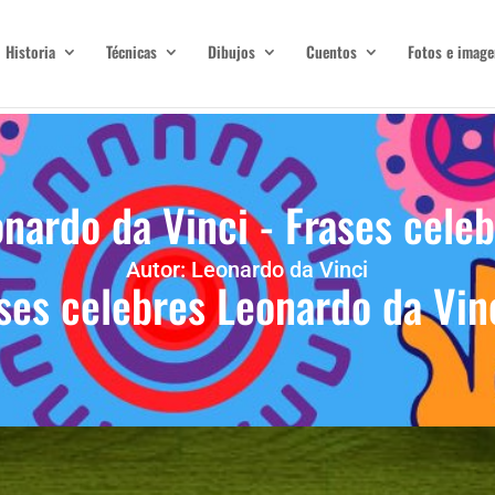
Historia
Técnicas
Dibujos
Cuentos
Fotos e image
nardo da Vinci - Frases cele
Autor: Leonardo da Vinci
ses celebres Leonardo da Vin