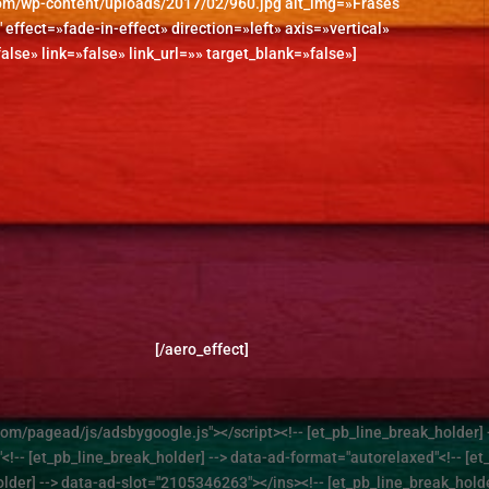
com/wp-content/uploads/2017/02/960.jpg alt_img=»Frases
 effect=»fade-in-effect» direction=»left» axis=»vertical»
alse» link=»false» link_url=»» target_blank=»false»]
[/aero_effect]
om/pagead/js/adsbygoogle.js"></script><!-- [et_pb_line_break_holder] 
"<!-- [et_pb_line_break_holder] --> data-ad-format="autorelaxed"<!-- [et
er] --> data-ad-slot="2105346263"></ins><!-- [et_pb_line_break_holder]