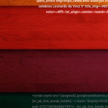
[aero_effect img=https://www.amo-alebrijes.
celebres Leonardo da Vinci 5″ title_img=»960″
color=»#fff» txt_align=»center» round=»f
<script async src="//pagead2.googlesyndication.c
[et_pb_line_break_holder] --> style="display:block
pub-2727189566860793"<!-- [et_pb_line_break_hold