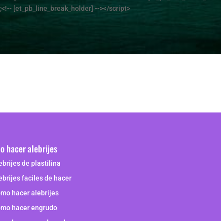
<!-- [et_pb_line_break_holder] --></script>
 hacer alebrijes
ebrijes de plastilina
ebrijes faciles de hacer
mo hacer alebrijes
mo hacer engrudo