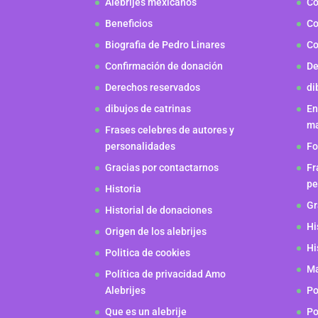
Alebrijes mexicanos
Co
Beneficios
Co
Biografia de Pedro Linares
Co
Confirmación de donación
De
Derechos reservados
di
dibujos de catrinas
En
m
Frases celebres de autores y
personalidades
Fo
Gracias por contactarnos
Fr
pe
Historia
Gr
Historial de donaciones
Hi
Origen de los alebrijes
Hi
Politica de cookies
Ma
Política de privacidad Amo
Alebrijes
Po
Que es un alebrije
Po