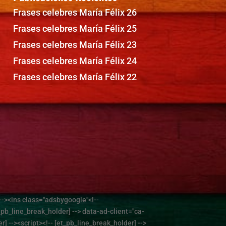
Frases celebres María Félix 26
Frases celebres María Félix 25
Frases celebres María Félix 23
Frases celebres María Félix 24
Frases celebres María Félix 22
--><ins class="adsbygoogle"<!--
_pb_line_break_holder] --> data-ad-client="ca-
 --><script><!-- [et_pb_line_break_holder] -->