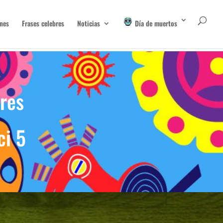
nes
Frases celebres
Noticias
Día de muertos
bres
ci 5