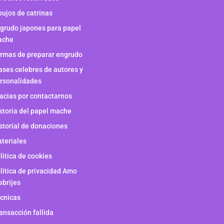
bujos de catrinas
grudo japones para papel
ache
rmas de preparar engrudo
ases celebres de autores y
rsonalidades
acias por contactarnos
storia del papel mache
storial de donaciones
teriales
litica de cookies
lítica de privacidad Amo
ebrijes
cnicas
ansacción fallida