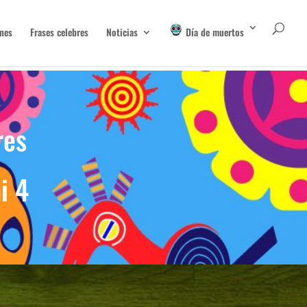
nes
Frases celebres
Noticias
Día de muertos
res
i 4