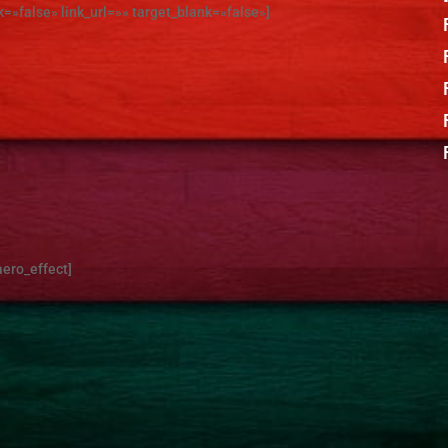
k=»false» link_url=»» target_blank=»false»]
aero_effect]