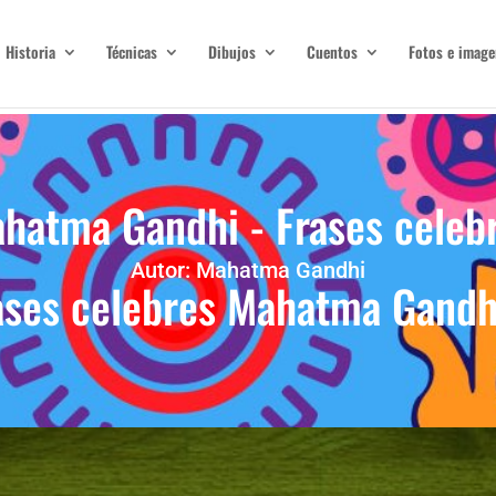
Historia
Técnicas
Dibujos
Cuentos
Fotos e image
hatma Gandhi - Frases celeb
Autor: Mahatma Gandhi
ases celebres Mahatma Gandh