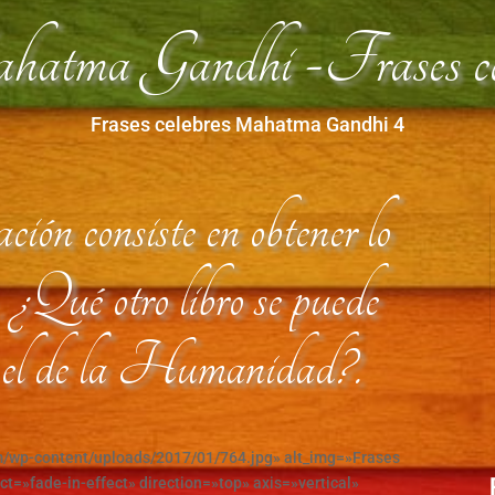
tma Gandhi -Frases cel
Frases celebres Mahatma Gandhi 4
ón consiste en obtener lo
 ¿Qué otro libro se puede
e el de la Humanidad?.
om/wp-content/uploads/2017/01/764.jpg» alt_img=»Frases
t=»fade-in-effect» direction=»top» axis=»vertical»