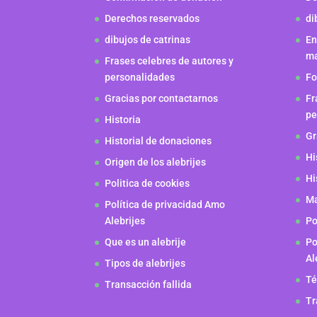
Derechos reservados
di
dibujos de catrinas
En
m
Frases celebres de autores y
personalidades
Fo
Gracias por contactarnos
Fr
pe
Historia
Gr
Historial de donaciones
Hi
Origen de los alebrijes
Hi
Politica de cookies
Ma
Política de privacidad Amo
Alebrijes
Po
Que es un alebrije
Po
Al
Tipos de alebrijes
Té
Transacción fallida
Tr