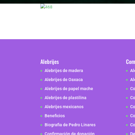
Alebrijes
Como
Alebrijes de madera
Al
Alebrijes de Oaxaca
Al
Alebrijes de papel mache
Co
Alebrijes de plastilina
Co
Alebrijes mexicanos
Co
Beneficios
Co
Biografia de Pedro Linares
Co
Confirmación de donación
De