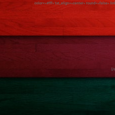
color=»#fff» txt_align=»center» round=»false» lin
[/