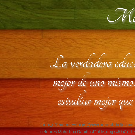
Maha
La verdadera educaci
mejor de uno mismo.
estudiar mejor qu
[aero_effect img=»https://www.amo-alebrijes.c
celebres Mahatma Gandhi 4″ title_img=»674″ effec