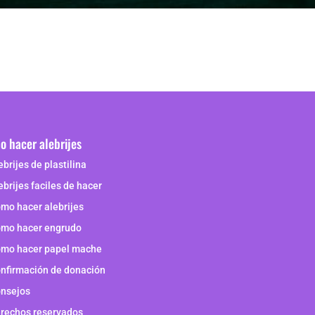
 hacer alebrijes
ebrijes de plastilina
ebrijes faciles de hacer
mo hacer alebrijes
mo hacer engrudo
mo hacer papel mache
nfirmación de donación
nsejos
rechos reservados