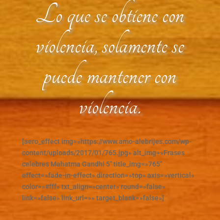
Lo que se obtiene con
violencia, solamente se
puede mantener con
violencia.
[aero_effect img=»https://www.amo-alebrijes.com/wp-
content/uploads/2017/01/765.jpg» alt_img=»Frases
celebres Mahatma Gandhi 5″ title_img=»765″
effect=»fade-in-effect» direction=»top» axis=»vertical»
color=»#fff» txt_align=»center» round=»false»
link=»false» link_url=»» target_blank=»false»]