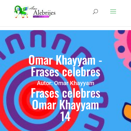
Omar Khayyam -
Frases celebres
Autor: Omar Khayyam
Frases celebres
Omar Khayyam
14