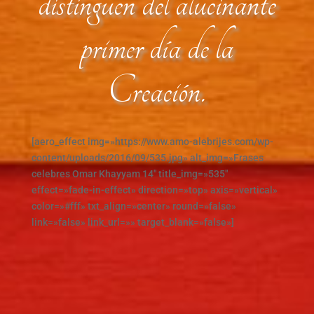
distinguen del alucinante
primer día de la
Creación.
[aero_effect img=»https://www.amo-alebrijes.com/wp-
content/uploads/2016/09/535.jpg» alt_img=»Frases
celebres Omar Khayyam 14″ title_img=»535″
effect=»fade-in-effect» direction=»top» axis=»vertical»
color=»#fff» txt_align=»center» round=»false»
link=»false» link_url=»» target_blank=»false»]