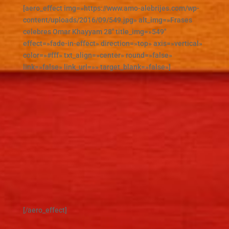
[aero_effect img=»https://www.amo-alebrijes.com/wp-
content/uploads/2016/09/549.jpg» alt_img=»Frases
celebres Omar Khayyam 28″ title_img=»549″
effect=»fade-in-effect» direction=»top» axis=»vertical»
color=»#fff» txt_align=»center» round=»false»
link=»false» link_url=»» target_blank=»false»]
[/aero_effect]