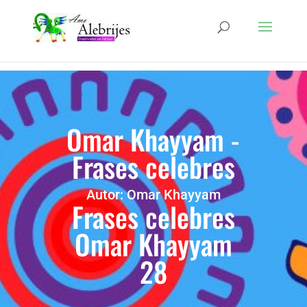
Omar Khayyam -
Frases celebres
Autor: Omar Khayyam
Frases celebres
Omar Khayyam
28