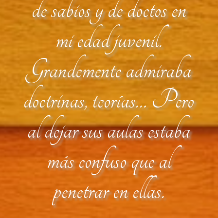
de sabios y de doctos en
mi edad juvenil.
Grandemente admiraba
doctrinas, teorías… Pero
al dejar sus aulas estaba
más confuso que al
penetrar en ellas.