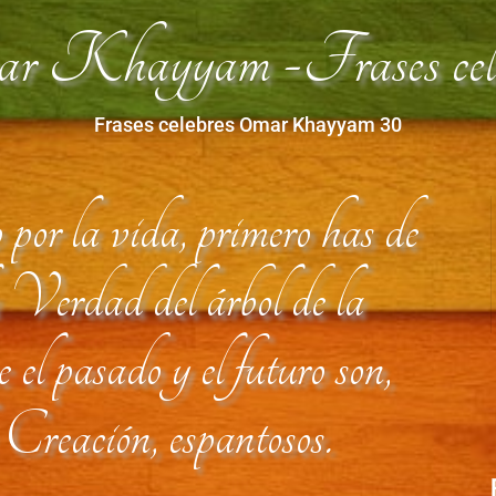
r Khayyam -Frases cele
Frases celebres Omar Khayyam 30
or la vida, primero has de
la Verdad del árbol de la
el pasado y el futuro son,
a Creación, espantosos.