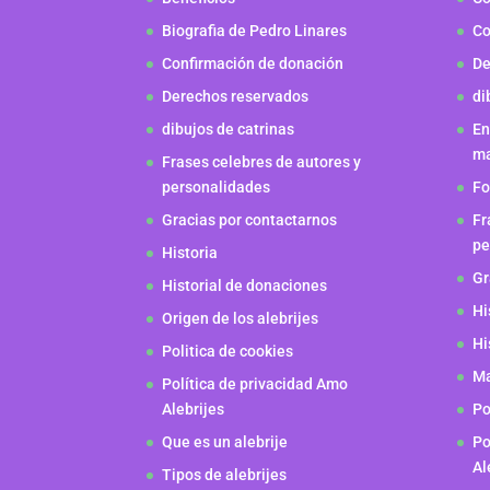
Biografia de Pedro Linares
Co
Confirmación de donación
De
Derechos reservados
di
dibujos de catrinas
En
m
Frases celebres de autores y
personalidades
Fo
Gracias por contactarnos
Fr
pe
Historia
Gr
Historial de donaciones
Hi
Origen de los alebrijes
Hi
Politica de cookies
Ma
Política de privacidad Amo
Alebrijes
Po
Que es un alebrije
Po
Al
Tipos de alebrijes