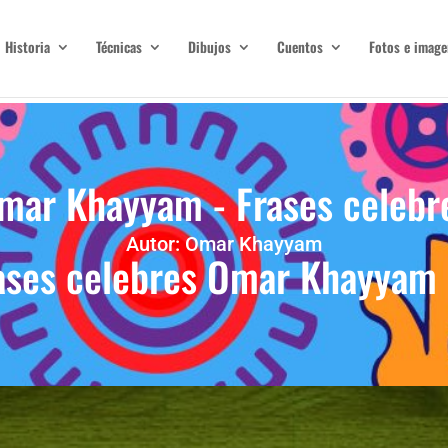
Historia
Técnicas
Dibujos
Cuentos
Fotos e image
mar Khayyam - Frases celebr
Autor: Omar Khayyam
ases celebres Omar Khayyam