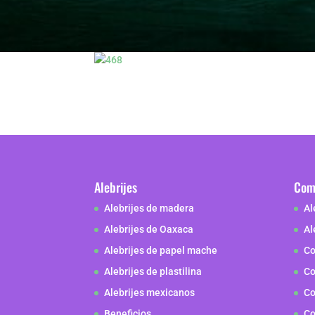
Alebrijes
Como
Alebrijes de madera
Al
Alebrijes de Oaxaca
Al
Alebrijes de papel mache
Co
Alebrijes de plastilina
Co
Alebrijes mexicanos
Co
Beneficios
Co