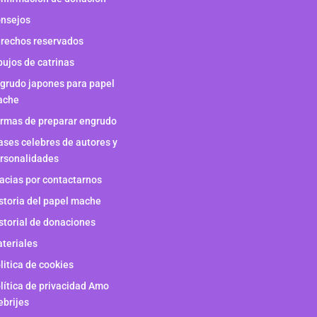
nsejos
rechos reservados
bujos de catrinas
grudo japones para papel
ache
rmas de preparar engrudo
ases celebres de autores y
rsonalidades
acias por contactarnos
storia del papel mache
storial de donaciones
teriales
litica de cookies
lítica de privacidad Amo
ebrijes