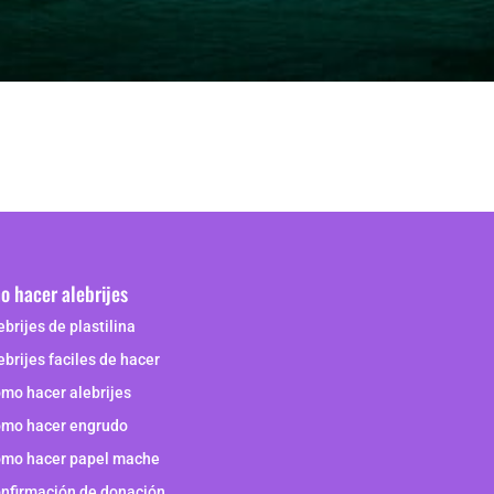
 hacer alebrijes
ebrijes de plastilina
ebrijes faciles de hacer
mo hacer alebrijes
mo hacer engrudo
mo hacer papel mache
nfirmación de donación