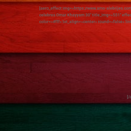
[aero_effect img=»https://www.amo-alebrijes.c
celebres Omar Khayyam 30″ title_img=»551″ effec
color=»#fff» txt_align=»center» round=»false» lin
[/