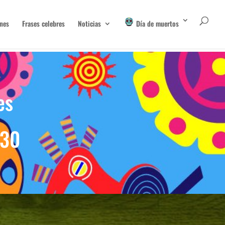
nes
Frases celebres
Noticias
Día de muertos
es
 30