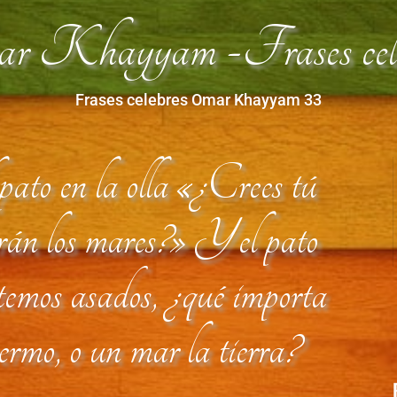
r Khayyam -Frases cele
Frases celebres Omar Khayyam 33
 pato en la olla «¿Crees tú
arán los mares?» Y el pato
temos asados, ¿qué importa
ermo, o un mar la tierra?