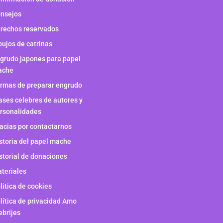
nsejos
rechos reservados
bujos de catrinas
grudo japones para papel
ache
rmas de preparar engrudo
ases celebres de autores y
rsonalidades
acias por contactarnos
storia del papel mache
storial de donaciones
teriales
litica de cookies
lítica de privacidad Amo
ebrijes