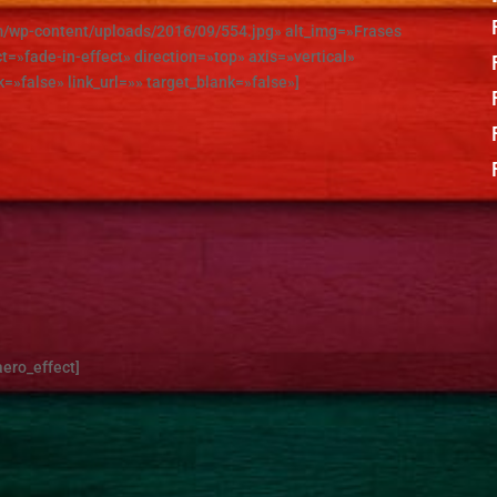
om/wp-content/uploads/2016/09/554.jpg» alt_img=»Frases
t=»fade-in-effect» direction=»top» axis=»vertical»
k=»false» link_url=»» target_blank=»false»]
aero_effect]