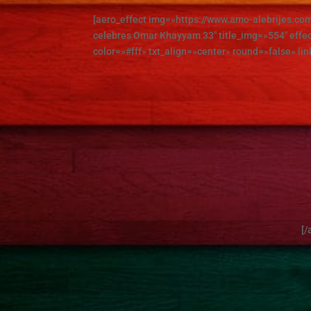
[aero_effect img=»https://www.amo-alebrijes.c
celebres Omar Khayyam 33″ title_img=»554″ effec
color=»#fff» txt_align=»center» round=»false» lin
[/