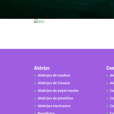
Alebrijes
Como
Alebrijes de madera
Al
Alebrijes de Oaxaca
Al
Alebrijes de papel mache
Co
Alebrijes de plastilina
Co
Alebrijes mexicanos
Co
Beneficios
Co