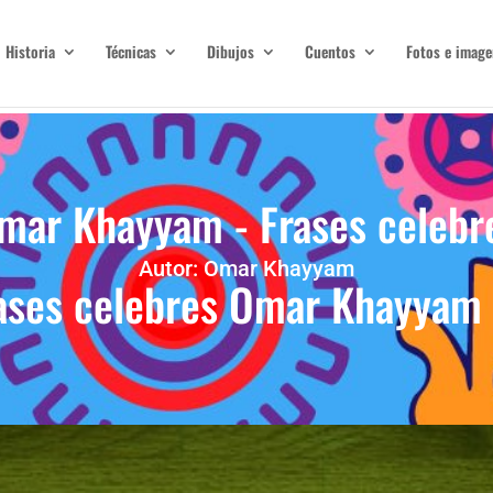
Historia
Técnicas
Dibujos
Cuentos
Fotos e image
mar Khayyam - Frases celebr
Autor: Omar Khayyam
ases celebres Omar Khayyam