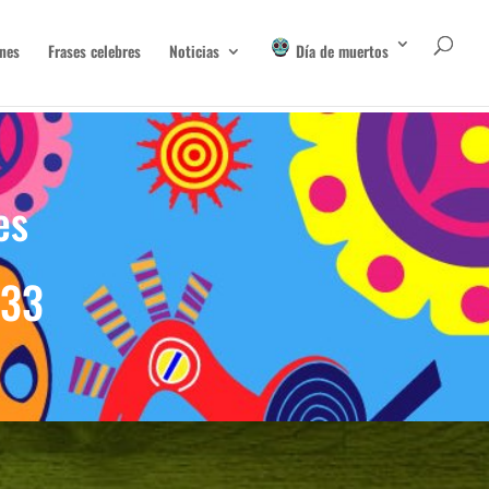
nes
Frases celebres
Noticias
Día de muertos
es
 33