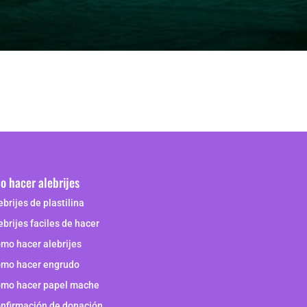
 hacer alebrijes
ebrijes de plastilina
ebrijes faciles de hacer
mo hacer alebrijes
mo hacer engrudo
mo hacer papel mache
nfirmación de donación