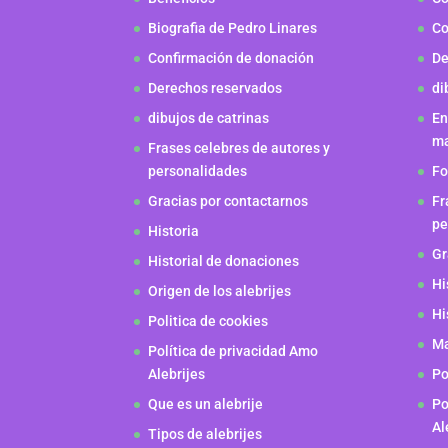
Biografia de Pedro Linares
Co
Confirmación de donación
De
Derechos reservados
di
dibujos de catrinas
En
m
Frases celebres de autores y
personalidades
Fo
Gracias por contactarnos
Fr
pe
Historia
Gr
Historial de donaciones
Hi
Origen de los alebrijes
Hi
Politica de cookies
Ma
Política de privacidad Amo
Alebrijes
Po
Que es un alebrije
Po
Al
Tipos de alebrijes